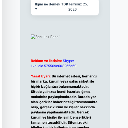
Ilgım ne demek TDK
Temmuz 25,
?
2026
Reklam ve İletişim:
Skype:
live:.cid.575569c608265c69
Yasal Uyarı:
Bu internet sitesi, herhangi
bir marka, kurum veya şahıs şirketi ile
hiçbir bağlantısı bulunmamaktadır.
Sitede yalnızca kendi hazırladığımız
makaleler paylaşılmaktadır. Burada yer
alan içerikler haber niteliği taşımamakta
olup, gerçek kurum ve kişiler hakkında
paylaşım yapılmamaktadır. Gerçek
kurum ve kişiler ile isim benzerlikleri
tamamen tesadüfidir. Sitemizdeki
bilgiler taslak halindedir ve tavsiye