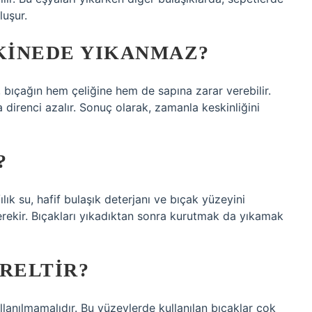
luşur.
KINEDE YIKANMAZ?
 bıçağın hem çeliğine hem de sapına zarar verebilir.
direnci azalır. Sonuç olarak, zamanla keskinliğini
?
lık su, hafif bulaşık deterjanı ve bıçak yüzeyini
ekir. Bıçakları yıkadıktan sonra kurutmak da yıkamak
ÖRELTIR?
anılmamalıdır. Bu yüzeylerde kullanılan bıçaklar çok