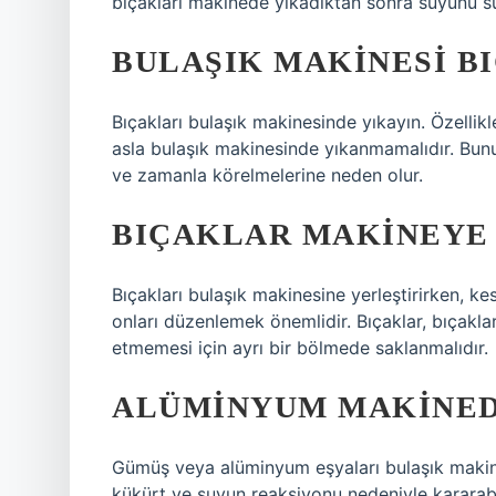
bıçakları makinede yıkadıktan sonra suyunu süz
BULAŞIK MAKINESI B
Bıçakları bulaşık makinesinde yıkayın. Özellikl
asla bulaşık makinesinde yıkanmamalıdır. Bunun
ve zamanla körelmelerine neden olur.
BIÇAKLAR MAKINEYE 
Bıçakları bulaşık makinesine yerleştirirken, ke
onları düzenlemek önemlidir. Bıçaklar, bıçakla
etmemesi için ayrı bir bölmede saklanmalıdır.
ALÜMINYUM MAKINED
Gümüş veya alüminyum eşyaları bulaşık maki
kükürt ve suyun reaksiyonu nedeniyle kararabil