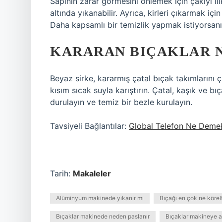
Sapının zarar görmesini önlemek için çakıyı ılı
altında yıkanabilir. Ayrıca, kirleri çıkarmak içi
Daha kapsamlı bir temizlik yapmak istiyorsanız,
KARARAN BIÇAKLAR N
Beyaz sirke, kararmış çatal bıçak takımlarını çı
kısım sıcak suyla karıştırın. Çatal, kaşık ve 
durulayın ve temiz bir bezle kurulayın.
Tavsiyeli Bağlantılar:
Global Telefon Ne Deme
Tarih:
Makaleler
Alüminyum makinede yıkanır mı
Bıçağı en çok ne körelt
Bıçaklar makinede neden paslanır
Bıçaklar makineye at