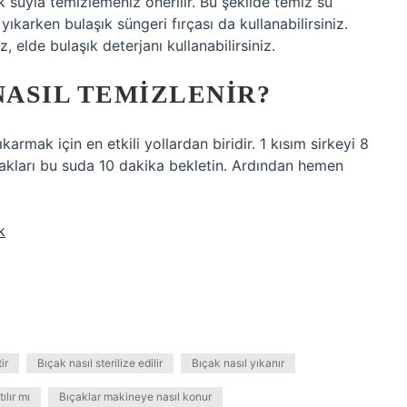
k suyla temizlemeniz önerilir. Bu şekilde temiz su
n yıkarken bulaşık süngeri fırçası da kullanabilirsiniz.
 elde bulaşık deterjanı kullanabilirsiniz.
ASIL TEMIZLENIR?
karmak için en etkili yollardan biridir. 1 kısım sirkeyi 8
bıçakları bu suda 10 dakika bekletin. Ardından hemen
k
ir
Bıçak nasıl sterilize edilir
Bıçak nasıl yıkanır
ılır mı
Bıçaklar makineye nasıl konur