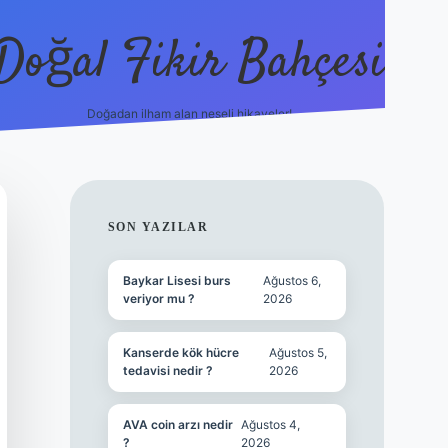
Doğal Fikir Bahçesi
Doğadan ilham alan neşeli hikayeler!
grandope
SIDEBAR
SON YAZILAR
Baykar Lisesi burs
Ağustos 6,
veriyor mu ?
2026
Kanserde kök hücre
Ağustos 5,
tedavisi nedir ?
2026
AVA coin arzı nedir
Ağustos 4,
?
2026