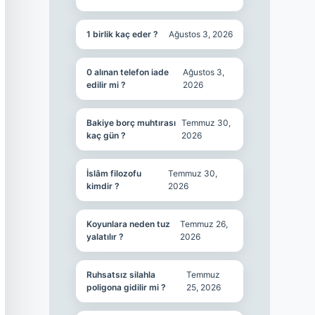
1 birlik kaç eder ?
Ağustos 3, 2026
0 alınan telefon iade
Ağustos 3,
edilir mi ?
2026
Bakiye borç muhtırası
Temmuz 30,
kaç gün ?
2026
İslâm filozofu
Temmuz 30,
kimdir ?
2026
Koyunlara neden tuz
Temmuz 26,
yalatılır ?
2026
Ruhsatsız silahla
Temmuz
poligona gidilir mi ?
25, 2026