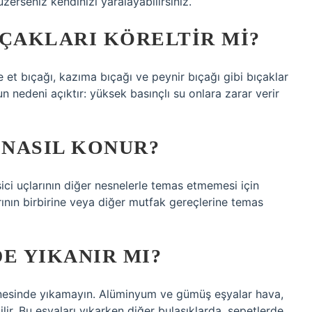
erseniz kendinizi yaralayabilirsiniz.
IÇAKLARI KÖRELTIR MI?
e et bıçağı, kazıma bıçağı ve peynir bıçağı gibi bıçaklar
 nedeni açıktır: yüksek basınçlı su onlara zarar verir
NASIL KONUR?
sici uçlarının diğer nesnelerle temas etmemesi için
rının birbirine veya diğer mutfak gereçlerine temas
E YIKANIR MI?
nesinde yıkamayın. Alüminyum ve gümüş eşyalar hava,
ir. Bu eşyaları yıkarken diğer bulaşıklarda, sepetlerde