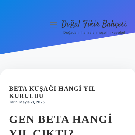
Doğal Fikir Bahçesi
menüyü
aç
Doğadan ilham alan neşeli hikayeler!
Anasayfa
Gizlilik Politikası
Yasal Uyarı
Hakkımızda
BETA KUŞAĞI HANGI YIL
KURULDU
Tarih: Mayıs 21, 2025
GEN BETA HANGI
YIL ÇIKTI?