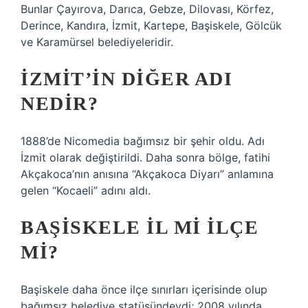
Bunlar Çayırova, Darıca, Gebze, Dilovası, Körfez,
Derince, Kandıra, İzmit, Kartepe, Başiskele, Gölcük
ve Karamürsel belediyeleridir.
İZMIT’IN DIĞER ADI
NEDIR?
1888’de Nicomedia bağımsız bir şehir oldu. Adı
İzmit olarak değiştirildi. Daha sonra bölge, fatihi
Akçakoca’nın anısına “Akçakoca Diyarı” anlamına
gelen “Kocaeli” adını aldı.
BAŞISKELE IL MI ILÇE
MI?
Başiskele daha önce ilçe sınırları içerisinde olup
bağımsız belediye statüsündeydi; 2008 yılında