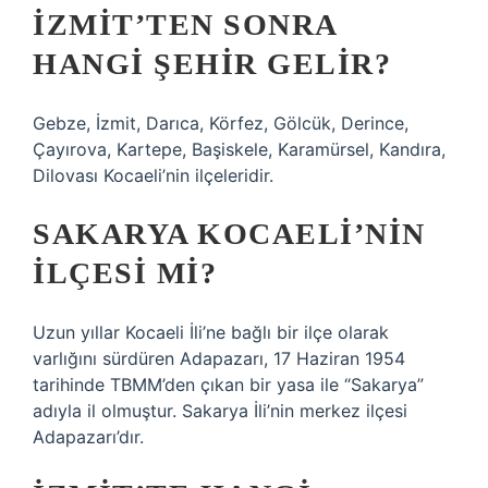
İZMIT’TEN SONRA
HANGI ŞEHIR GELIR?
Gebze, İzmit, Darıca, Körfez, Gölcük, Derince,
Çayırova, Kartepe, Başiskele, Karamürsel, Kandıra,
Dilovası Kocaeli’nin ilçeleridir.
SAKARYA KOCAELI’NIN
ILÇESI MI?
Uzun yıllar Kocaeli İli’ne bağlı bir ilçe olarak
varlığını sürdüren Adapazarı, 17 Haziran 1954
tarihinde TBMM’den çıkan bir yasa ile “Sakarya”
adıyla il olmuştur. Sakarya İli’nin merkez ilçesi
Adapazarı’dır.