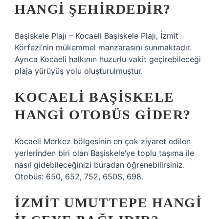
HANGI ŞEHIRDEDIR?
Başiskele Plajı – Kocaeli Başiskele Plajı, İzmit
Körfezi’nin mükemmel manzarasını sunmaktadır.
Ayrıca Kocaeli halkının huzurlu vakit geçirebileceği
plaja yürüyüş yolu oluşturulmuştur.
KOCAELI BAŞISKELE
HANGI OTOBÜS GIDER?
Kocaeli Merkez bölgesinin en çok ziyaret edilen
yerlerinden biri olan Başiskele’ye toplu taşıma ile
nasıl gidebileceğinizi buradan öğrenebilirsiniz.
Otobüs: 650, 652, 752, 650S, 698.
İZMIT UMUTTEPE HANGI