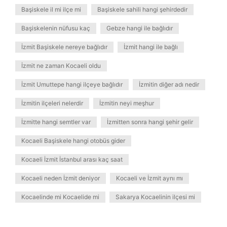
Başiskele il mi ilçe mi
Başiskele sahili hangi şehirdedir
Başiskelenin nüfusu kaç
Gebze hangi ile bağlıdır
İzmit Başiskele nereye bağlıdır
İzmit hangi ile bağlı
İzmit ne zaman Kocaeli oldu
İzmit Umuttepe hangi ilçeye bağlıdır
İzmitin diğer adı nedir
İzmitin ilçeleri nelerdir
İzmitin neyi meşhur
İzmitte hangi semtler var
İzmitten sonra hangi şehir gelir
Kocaeli Başiskele hangi otobüs gider
Kocaeli İzmit İstanbul arası kaç saat
Kocaeli neden İzmit deniyor
Kocaeli ve İzmit aynı mı
Kocaelinde mi Kocaelide mi
Sakarya Kocaelinin ilçesi mi