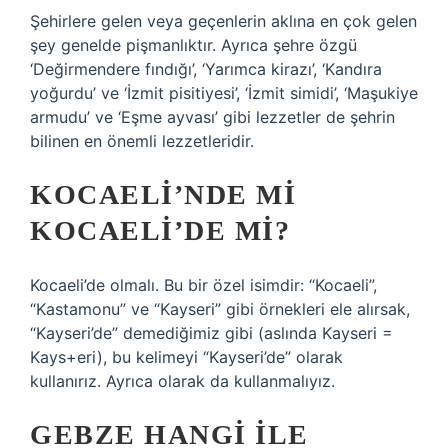
Şehirlere gelen veya geçenlerin aklına en çok gelen
şey genelde pişmanlıktır. Ayrıca şehre özgü
‘Değirmendere fındığı’, ‘Yarımca kirazı’, ‘Kandıra
yoğurdu’ ve ‘İzmit pisitiyesi’, ‘İzmit simidi’, ‘Maşukiye
armudu’ ve ‘Eşme ayvası’ gibi lezzetler de şehrin
bilinen en önemli lezzetleridir.
KOCAELI’NDE MI
KOCAELI’DE MI?
Kocaeli’de olmalı. Bu bir özel isimdir: “Kocaeli”,
“Kastamonu” ve “Kayseri” gibi örnekleri ele alırsak,
“Kayseri’de” demediğimiz gibi (aslında Kayseri =
Kays+eri), bu kelimeyi “Kayseri’de” olarak
kullanırız. Ayrıca olarak da kullanmalıyız.
GEBZE HANGI ILE