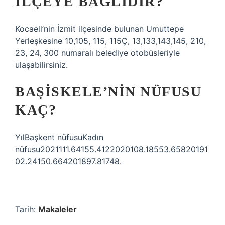
ILÇEYE BAĞLIDIR?
Kocaeli’nin İzmit ilçesinde bulunan Umuttepe
Yerleşkesine 10,105, 115, 115Ç, 13,133,143,145, 210,
23, 24, 300 numaralı belediye otobüsleriyle
ulaşabilirsiniz.
BAŞISKELE’NIN NÜFUSU
KAÇ?
YılBaşkent nüfusuKadın
nüfusu2021111.64155.4122020108.18553.65820191
02.24150.664201897.81748.
Tarih:
Makaleler