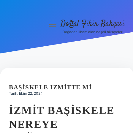
Doğal Fikir Bahçesi
menüyü
aç
Doğadan ilham alan neşeli hikayeler!
Anasayfa
Gizlilik Politikası
Yasal Uyarı
Hakkımızda
BAŞISKELE IZMITTE MI
Tarih: Ekim 22, 2024
İZMIT BAŞISKELE
NEREYE