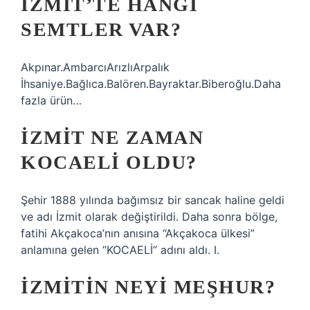
İZMIT’TE HANGI
SEMTLER VAR?
Akpınar.AmbarcıArızlıArpalık
İhsaniye.Bağlıca.Balören.Bayraktar.Biberoğlu.Daha
fazla ürün…
İZMIT NE ZAMAN
KOCAELI OLDU?
Şehir 1888 yılında bağımsız bir sancak haline geldi
ve adı İzmit olarak değiştirildi. Daha sonra bölge,
fatihi Akçakoca’nın anısına “Akçakoca ülkesi”
anlamına gelen “KOCAELİ” adını aldı. I.
İZMITIN NEYI MEŞHUR?