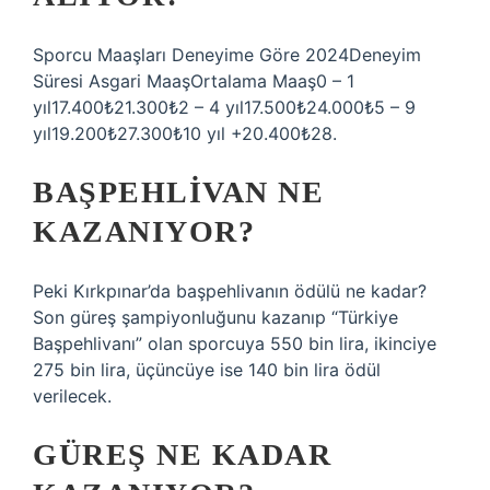
Sporcu Maaşları Deneyime Göre 2024Deneyim
Süresi Asgari MaaşOrtalama Maaş0 – 1
yıl17.400₺21.300₺2 – 4 yıl17.500₺24.000₺5 – 9
yıl19.200₺27.300₺10 yıl +20.400₺28.
BAŞPEHLIVAN NE
KAZANIYOR?
Peki Kırkpınar’da başpehlivanın ödülü ne kadar?
Son güreş şampiyonluğunu kazanıp “Türkiye
Başpehlivanı” olan sporcuya 550 bin lira, ikinciye
275 bin lira, üçüncüye ise 140 bin lira ödül
verilecek.
GÜREŞ NE KADAR