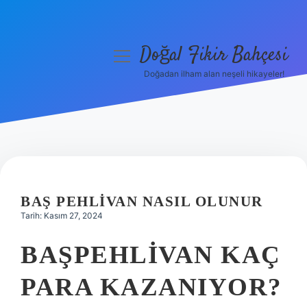
Doğal Fikir Bahçesi
menüyü
aç
Doğadan ilham alan neşeli hikayeler!
Anasayfa
Gizlilik Politikası
Yasal Uyarı
Hakkımızda
BAŞ PEHLIVAN NASIL OLUNUR
Tarih: Kasım 27, 2024
BAŞPEHLIVAN KAÇ
PARA KAZANIYOR?