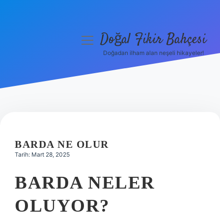
Doğal Fikir Bahçesi
menüyü
aç
Doğadan ilham alan neşeli hikayeler!
Anasayfa
Gizlilik Politikası
Yasal Uyarı
Hakkımızda
BARDA NE OLUR
Tarih: Mart 28, 2025
BARDA NELER
OLUYOR?