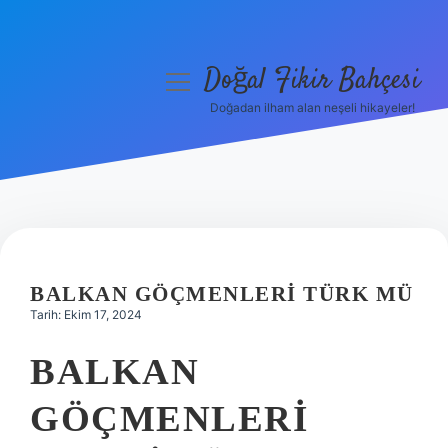
Doğal Fikir Bahçesi
menüyü
aç
Doğadan ilham alan neşeli hikayeler!
Anasayfa
Gizlilik Politikası
Yasal Uyarı
Hakkımızda
BALKAN GÖÇMENLERI TÜRK MÜ
Tarih: Ekim 17, 2024
BALKAN
GÖÇMENLERI