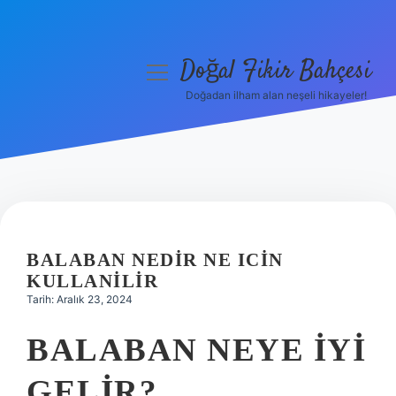
Doğal Fikir Bahçesi
menüyü
aç
Doğadan ilham alan neşeli hikayeler!
Anasayfa
Gizlilik Politikası
Yasal Uyarı
Hakkımızda
BALABAN NEDIR NE ICIN
KULLANILIR
Tarih: Aralık 23, 2024
BALABAN NEYE IYI
GELIR?