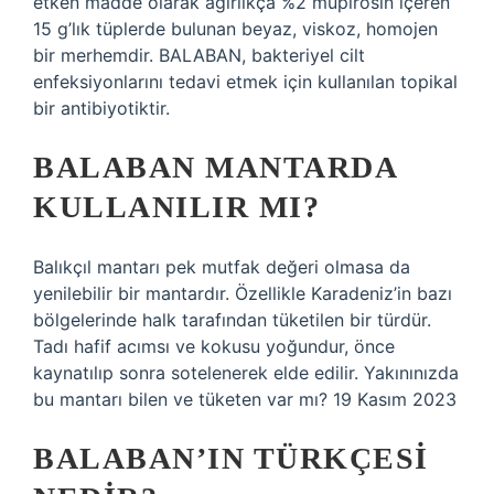
etken madde olarak ağırlıkça %2 mupirosin içeren
15 g’lık tüplerde bulunan beyaz, viskoz, homojen
bir merhemdir. BALABAN, bakteriyel cilt
enfeksiyonlarını tedavi etmek için kullanılan topikal
bir antibiyotiktir.
BALABAN MANTARDA
KULLANILIR MI?
Balıkçıl mantarı pek mutfak değeri olmasa da
yenilebilir bir mantardır. Özellikle Karadeniz’in bazı
bölgelerinde halk tarafından tüketilen bir türdür.
Tadı hafif acımsı ve kokusu yoğundur, önce
kaynatılıp sonra sotelenerek elde edilir. Yakınınızda
bu mantarı bilen ve tüketen var mı? 19 Kasım 2023
BALABAN’IN TÜRKÇESI