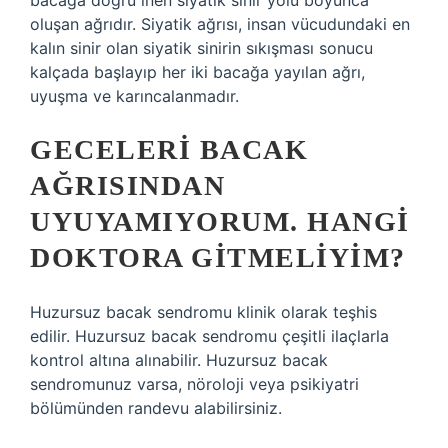
bacağa doğru inen siyatik sinir yolu boyunca
oluşan ağrıdır. Siyatik ağrısı, insan vücudundaki en
kalın sinir olan siyatik sinirin sıkışması sonucu
kalçada başlayıp her iki bacağa yayılan ağrı,
uyuşma ve karıncalanmadır.
GECELERI BACAK
AĞRISINDAN
UYUYAMIYORUM. HANGI
DOKTORA GITMELIYIM?
Huzursuz bacak sendromu klinik olarak teşhis
edilir. Huzursuz bacak sendromu çeşitli ilaçlarla
kontrol altına alınabilir. Huzursuz bacak
sendromunuz varsa, nöroloji veya psikiyatri
bölümünden randevu alabilirsiniz.