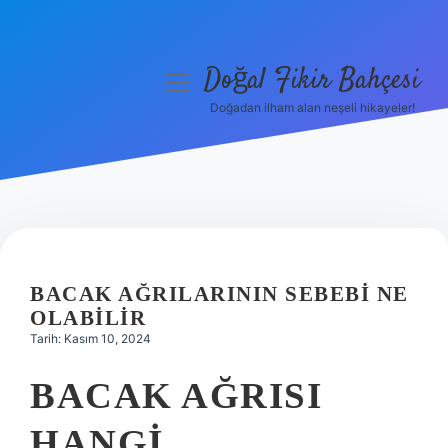
Doğal Fikir Bahçesi
menüyü
aç
Doğadan ilham alan neşeli hikayeler!
Anasayfa
Gizlilik Politikası
Yasal Uyarı
Hakkımızda
BACAK AĞRILARININ SEBEBI NE
OLABILIR
Tarih: Kasım 10, 2024
BACAK AĞRISI
HANGI