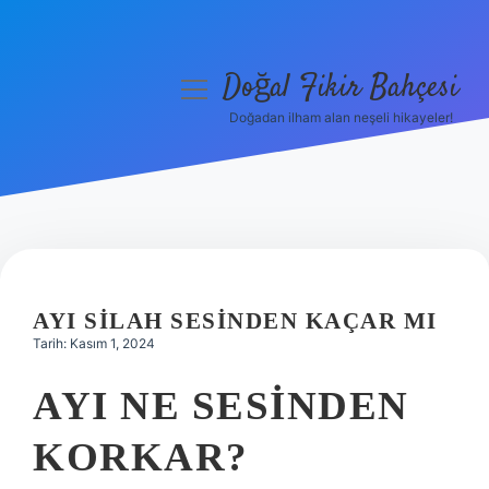
Doğal Fikir Bahçesi
menüyü
aç
Doğadan ilham alan neşeli hikayeler!
Anasayfa
Gizlilik Politikası
Yasal Uyarı
Hakkımızda
AYI SILAH SESINDEN KAÇAR MI
Tarih: Kasım 1, 2024
AYI NE SESINDEN
KORKAR?