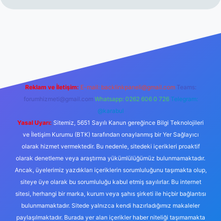
 sitesi
tulipbetgiris.org
Reklam ve İletişim:
E-mail:
backlinkpaneli@gmail.com
Teams:
forumhizmeti@gmail.com
Whatsapp: 0262 606 0 726
Telegram:
@karabul
Yasal Uyarı:
Sitemiz, 5651 Sayılı Kanun gereğince Bilgi Teknolojileri
ve İletişim Kurumu (BTK) tarafından onaylanmış bir Yer Sağlayıcı
olarak hizmet vermektedir. Bu nedenle, sitedeki içerikleri proaktif
olarak denetleme veya araştırma yükümlülüğümüz bulunmamaktadır.
Ancak, üyelerimiz yazdıkları içeriklerin sorumluluğunu taşımakta olup,
siteye üye olarak bu sorumluluğu kabul etmiş sayılırlar. Bu internet
sitesi, herhangi bir marka, kurum veya şahıs şirketi ile hiçbir bağlantısı
bulunmamaktadır. Sitede yalnızca kendi hazırladığımız makaleler
paylaşılmaktadır. Burada yer alan içerikler haber niteliği taşımamakta