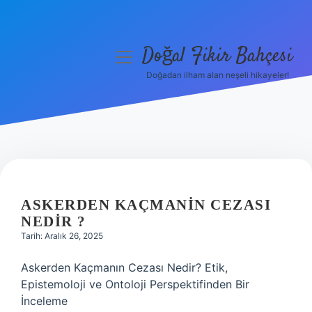
Doğal Fikir Bahçesi
menüyü
aç
Doğadan ilham alan neşeli hikayeler!
Anasayfa
Gizlilik Politikası
Yasal Uyarı
Hakkımızda
ASKERDEN KAÇMANIN CEZASI
NEDIR ?
Tarih: Aralık 26, 2025
Askerden Kaçmanın Cezası Nedir? Etik,
Epistemoloji ve Ontoloji Perspektifinden Bir
İnceleme