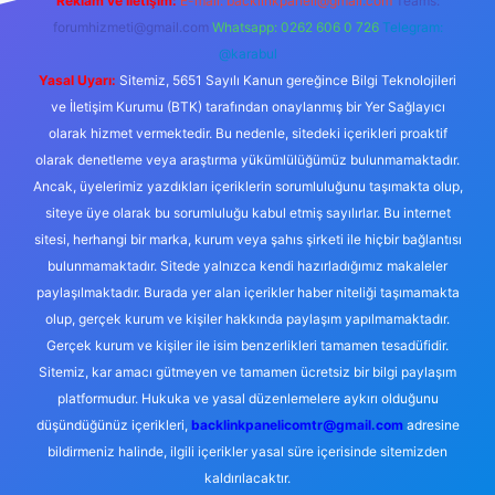
Reklam ve İletişim:
E-mail:
backlinkpaneli@gmail.com
Teams:
forumhizmeti@gmail.com
Whatsapp: 0262 606 0 726
Telegram:
@karabul
Yasal Uyarı:
Sitemiz, 5651 Sayılı Kanun gereğince Bilgi Teknolojileri
ve İletişim Kurumu (BTK) tarafından onaylanmış bir Yer Sağlayıcı
olarak hizmet vermektedir. Bu nedenle, sitedeki içerikleri proaktif
olarak denetleme veya araştırma yükümlülüğümüz bulunmamaktadır.
Ancak, üyelerimiz yazdıkları içeriklerin sorumluluğunu taşımakta olup,
siteye üye olarak bu sorumluluğu kabul etmiş sayılırlar. Bu internet
sitesi, herhangi bir marka, kurum veya şahıs şirketi ile hiçbir bağlantısı
bulunmamaktadır. Sitede yalnızca kendi hazırladığımız makaleler
paylaşılmaktadır. Burada yer alan içerikler haber niteliği taşımamakta
olup, gerçek kurum ve kişiler hakkında paylaşım yapılmamaktadır.
Gerçek kurum ve kişiler ile isim benzerlikleri tamamen tesadüfidir.
Sitemiz, kar amacı gütmeyen ve tamamen ücretsiz bir bilgi paylaşım
platformudur. Hukuka ve yasal düzenlemelere aykırı olduğunu
düşündüğünüz içerikleri,
backlinkpanelicomtr@gmail.com
adresine
bildirmeniz halinde, ilgili içerikler yasal süre içerisinde sitemizden
kaldırılacaktır.