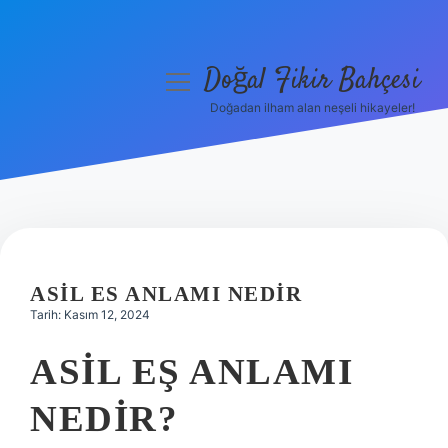
Doğal Fikir Bahçesi
menüyü
aç
Doğadan ilham alan neşeli hikayeler!
Anasayfa
Gizlilik Politikası
Yasal Uyarı
Hakkımızda
ASIL ES ANLAMI NEDIR
Tarih: Kasım 12, 2024
ASIL EŞ ANLAMI
NEDIR?