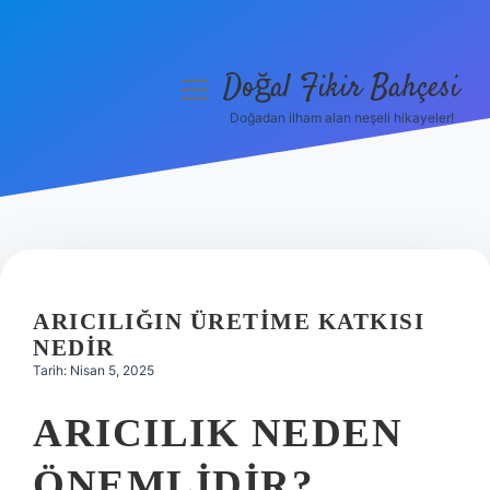
Doğal Fikir Bahçesi
menüyü
aç
Doğadan ilham alan neşeli hikayeler!
Anasayfa
Gizlilik Politikası
Yasal Uyarı
Hakkımızda
ARICILIĞIN ÜRETIME KATKISI
NEDIR
Tarih: Nisan 5, 2025
ARICILIK NEDEN
ÖNEMLIDIR?