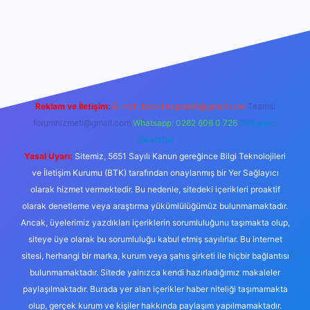
itesi
tulipbetgiris.org
Reklam ve İletişim:
E-mail:
backlinkpaneli@gmail.com
Teams:
forumhizmeti@gmail.com
Whatsapp: 0262 606 0 726
Telegram:
@karabul
Yasal Uyarı:
Sitemiz, 5651 Sayılı Kanun gereğince Bilgi Teknolojileri
ve İletişim Kurumu (BTK) tarafından onaylanmış bir Yer Sağlayıcı
olarak hizmet vermektedir. Bu nedenle, sitedeki içerikleri proaktif
olarak denetleme veya araştırma yükümlülüğümüz bulunmamaktadır.
Ancak, üyelerimiz yazdıkları içeriklerin sorumluluğunu taşımakta olup,
siteye üye olarak bu sorumluluğu kabul etmiş sayılırlar. Bu internet
sitesi, herhangi bir marka, kurum veya şahıs şirketi ile hiçbir bağlantısı
bulunmamaktadır. Sitede yalnızca kendi hazırladığımız makaleler
paylaşılmaktadır. Burada yer alan içerikler haber niteliği taşımamakta
olup, gerçek kurum ve kişiler hakkında paylaşım yapılmamaktadır.