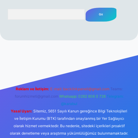
Arama
 sitesi
tulipbetgiris.org
Reklam ve İletişim:
E-mail:
backlinkpaneli@gmail.com
Teams:
forumhizmeti@gmail.com
Whatsapp: 0262 606 0 726
Telegram:
@karabul
Yasal Uyarı:
Sitemiz, 5651 Sayılı Kanun gereğince Bilgi Teknolojileri
ve İletişim Kurumu (BTK) tarafından onaylanmış bir Yer Sağlayıcı
olarak hizmet vermektedir. Bu nedenle, sitedeki içerikleri proaktif
olarak denetleme veya araştırma yükümlülüğümüz bulunmamaktadır.