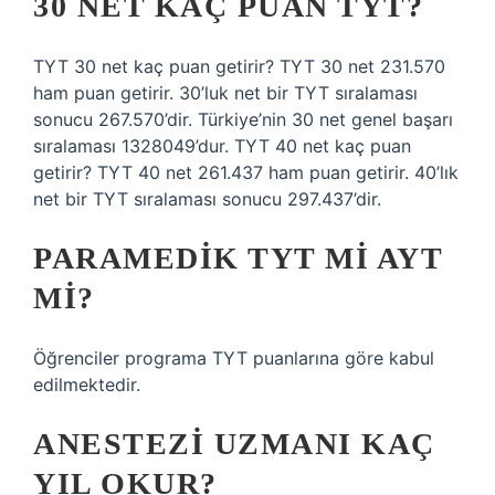
30 NET KAÇ PUAN TYT?
TYT 30 net kaç puan getirir? TYT 30 net 231.570
ham puan getirir. 30’luk net bir TYT sıralaması
sonucu 267.570’dir. Türkiye’nin 30 net genel başarı
sıralaması 1328049’dur. TYT 40 net kaç puan
getirir? TYT 40 net 261.437 ham puan getirir. 40’lık
net bir TYT sıralaması sonucu 297.437’dir.
PARAMEDIK TYT MI AYT
MI?
Öğrenciler programa TYT puanlarına göre kabul
edilmektedir.
ANESTEZI UZMANI KAÇ
YIL OKUR?