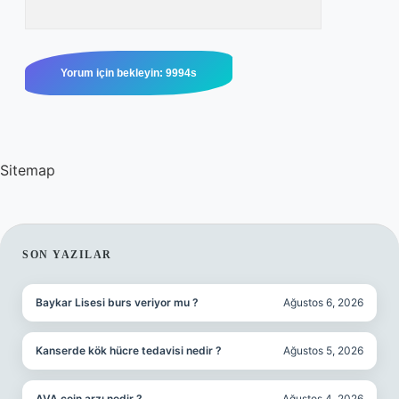
Sitemap
SIDEBAR
SON YAZILAR
Baykar Lisesi burs veriyor mu ?
Ağustos 6, 2026
Kanserde kök hücre tedavisi nedir ?
Ağustos 5, 2026
AVA coin arzı nedir ?
Ağustos 4, 2026