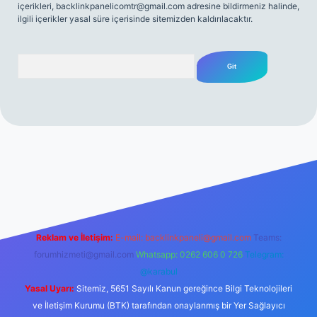
içerikleri,
backlinkpanelicomtr@gmail.com
adresine bildirmeniz halinde,
ilgili içerikler yasal süre içerisinde sitemizden kaldırılacaktır.
Arama
itesi
tulipbetgiris.org
Reklam ve İletişim:
E-mail:
backlinkpaneli@gmail.com
Teams:
forumhizmeti@gmail.com
Whatsapp: 0262 606 0 726
Telegram:
@karabul
Yasal Uyarı:
Sitemiz, 5651 Sayılı Kanun gereğince Bilgi Teknolojileri
ve İletişim Kurumu (BTK) tarafından onaylanmış bir Yer Sağlayıcı