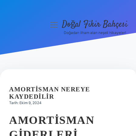
Doğal Fikir Bahçesi
menüyü
aç
Doğadan ilham alan neşeli hikayeler!
Anasayfa
Gizlilik Politikası
Yasal Uyarı
Hakkımızda
AMORTISMAN NEREYE
KAYDEDILIR
Tarih: Ekim 9, 2024
AMORTISMAN
GIDERLERI