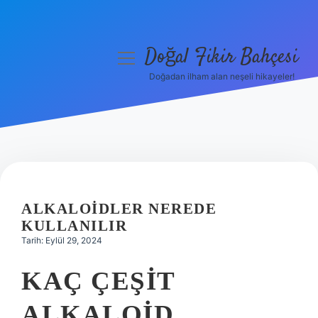
Doğal Fikir Bahçesi
menüyü
aç
Doğadan ilham alan neşeli hikayeler!
Anasayfa
Gizlilik Politikası
Yasal Uyarı
Hakkımızda
ALKALOIDLER NEREDE
KULLANILIR
Tarih: Eylül 29, 2024
KAÇ ÇEŞIT
ALKALOID