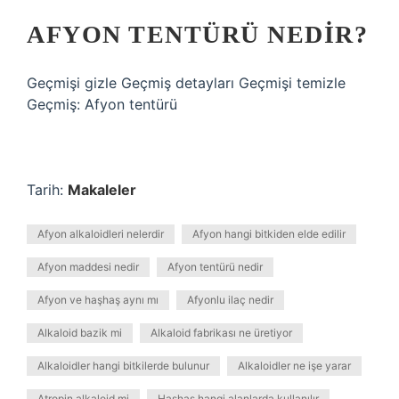
AFYON TENTÜRÜ NEDIR?
Geçmişi gizle Geçmiş detayları Geçmişi temizle
Geçmiş: Afyon tentürü
Tarih:
Makaleler
Afyon alkaloidleri nelerdir
Afyon hangi bitkiden elde edilir
Afyon maddesi nedir
Afyon tentürü nedir
Afyon ve haşhaş aynı mı
Afyonlu ilaç nedir
Alkaloid bazik mi
Alkaloid fabrikası ne üretiyor
Alkaloidler hangi bitkilerde bulunur
Alkaloidler ne işe yarar
Atropin alkaloid mi
Haşhaş hangi alanlarda kullanılır