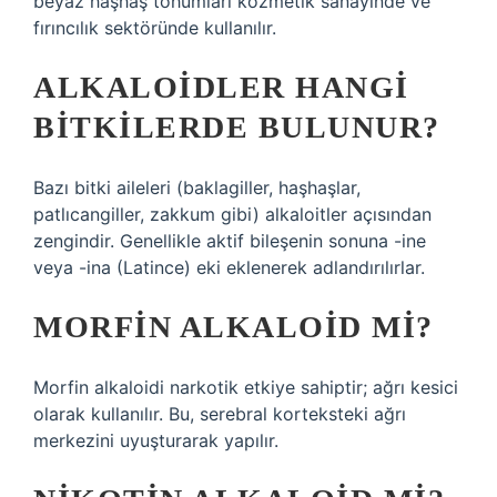
beyaz haşhaş tohumları kozmetik sanayinde ve
fırıncılık sektöründe kullanılır.
ALKALOIDLER HANGI
BITKILERDE BULUNUR?
Bazı bitki aileleri (baklagiller, haşhaşlar,
patlıcangiller, zakkum gibi) alkaloitler açısından
zengindir. Genellikle aktif bileşenin sonuna -ine
veya -ina (Latince) eki eklenerek adlandırılırlar.
MORFIN ALKALOID MI?
Morfin alkaloidi narkotik etkiye sahiptir; ağrı kesici
olarak kullanılır. Bu, serebral korteksteki ağrı
merkezini uyuşturarak yapılır.