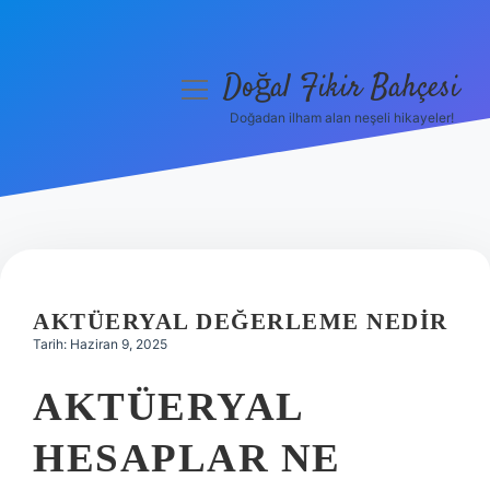
Doğal Fikir Bahçesi
menüyü
aç
Doğadan ilham alan neşeli hikayeler!
Anasayfa
Gizlilik Politikası
Yasal Uyarı
Hakkımızda
AKTÜERYAL DEĞERLEME NEDIR
Tarih: Haziran 9, 2025
AKTÜERYAL
HESAPLAR NE