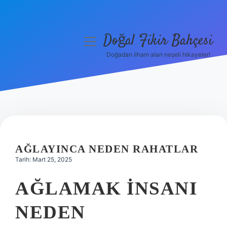
Doğal Fikir Bahçesi
menüyü
aç
Doğadan ilham alan neşeli hikayeler!
Anasayfa
Gizlilik Politikası
Yasal Uyarı
Hakkımızda
AĞLAYINCA NEDEN RAHATLAR
Tarih: Mart 25, 2025
AĞLAMAK INSANI
NEDEN