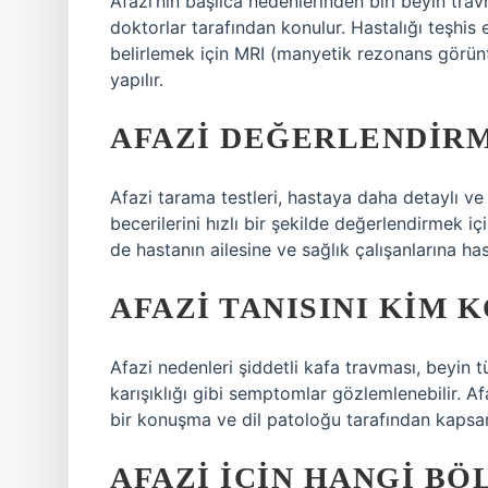
Afazi’nin başlıca nedenlerinden biri beyin tr
doktorlar tarafından konulur. Hastalığı teşhi
belirlemek için MRI (manyetik rezonans görünt
yapılır.
AFAZI DEĞERLENDIRM
Afazi tarama testleri, hastaya daha detaylı ve
becerilerini hızlı bir şekilde değerlendirmek iç
de hastanın ailesine ve sağlık çalışanlarına has
AFAZI TANISINI KIM 
Afazi nedenleri şiddetli kafa travması, beyin 
karışıklığı gibi semptomlar gözlemlenebilir. A
bir konuşma ve dil patoloğu tarafından kapsaml
AFAZI IÇIN HANGI BÖ