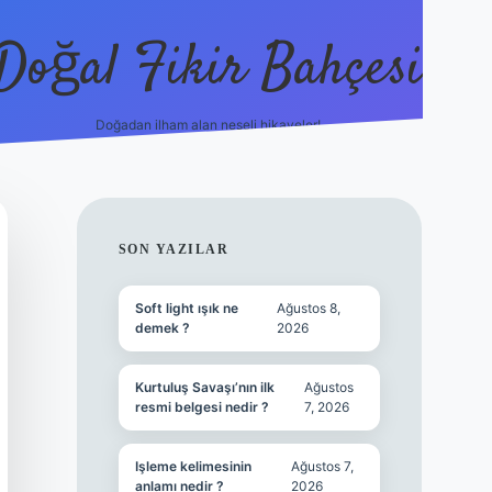
Doğal Fikir Bahçesi
Doğadan ilham alan neşeli hikayeler!
grandoperabet resmi s
SIDEBAR
SON YAZILAR
Soft light ışık ne
Ağustos 8,
demek ?
2026
Kurtuluş Savaşı’nın ilk
Ağustos
resmi belgesi nedir ?
7, 2026
Işleme kelimesinin
Ağustos 7,
anlamı nedir ?
2026