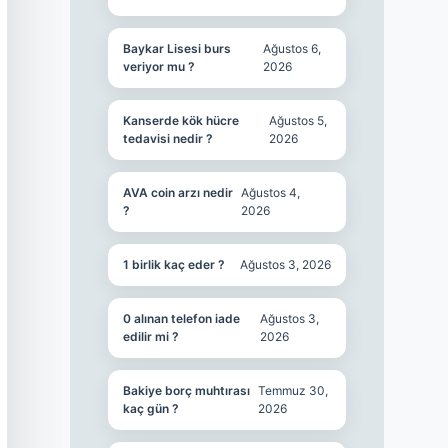
Baykar Lisesi burs
Ağustos 6,
veriyor mu ?
2026
Kanserde kök hücre
Ağustos 5,
tedavisi nedir ?
2026
AVA coin arzı nedir
Ağustos 4,
?
2026
1 birlik kaç eder ?
Ağustos 3, 2026
0 alınan telefon iade
Ağustos 3,
edilir mi ?
2026
Bakiye borç muhtırası
Temmuz 30,
kaç gün ?
2026