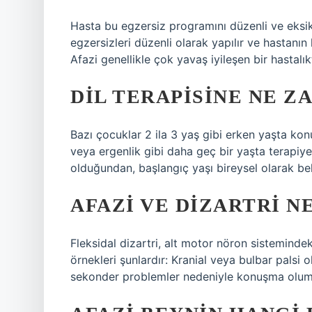
Hasta bu egzersiz programını düzenli ve eksiks
egzersizleri düzenli olarak yapılır ve hastan
Afazi genellikle çok yavaş iyileşen bir hastalıktı
DIL TERAPISINE NE Z
Bazı çocuklar 2 ila 3 yaş gibi erken yaşta konu
veya ergenlik gibi daha geç bir yaşta terapiye
olduğundan, başlangıç ​​yaşı bireysel olarak bel
AFAZI VE DIZARTRI N
Fleksidal dizartri, alt motor nöron sistemindek
örnekleri şunlardır: Kranial veya bulbar palsi
sekonder problemler nedeniyle konuşma olums