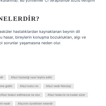
 kullanma). Bu yöntemler CI terapisinde sözlü iletişimi
NELERDIR?
asküler hastalıklardan kaynaklanan beynin dil
u hasar, bireylerin konuşma bozuklukları, algı ve
gibi sorunlar yaşamasına neden olur.
dir
Afazi hastalığı nasıl teşhis edilir
me gidilir
Afazi kalıcı mı
Afazi nedir Nöroloji
Afazi tedavi edilmezse ne olur
Afazi tedavisi ne kadar sürer
tri nedir
Afazinin özellikleri nelerdir