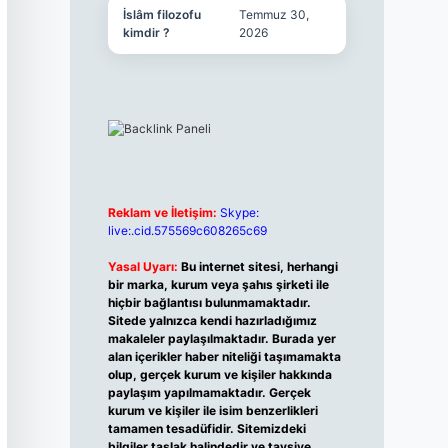
İslâm filozofu
Temmuz 30,
kimdir ?
2026
Reklam ve İletişim:
Skype:
live:.cid.575569c608265c69
Yasal Uyarı:
Bu internet sitesi, herhangi
bir marka, kurum veya şahıs şirketi ile
hiçbir bağlantısı bulunmamaktadır.
Sitede yalnızca kendi hazırladığımız
makaleler paylaşılmaktadır. Burada yer
alan içerikler haber niteliği taşımamakta
olup, gerçek kurum ve kişiler hakkında
paylaşım yapılmamaktadır. Gerçek
kurum ve kişiler ile isim benzerlikleri
tamamen tesadüfidir. Sitemizdeki
bilgiler taslak halindedir ve tavsiye