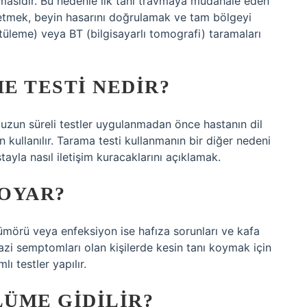
avmasıdır. Bu nedenle ilk tanı travmaya müdahale eden
s etmek, beyin hasarını doğrulamak ve tam bölgeyi
üleme) veya BT (bilgisayarlı tomografi) taramaları
E TESTI NEDIR?
 uzun süreli testler uygulanmadan önce hastanın dil
in kullanılır. Tarama testi kullanmanın bir diğer nedeni
tayla nasıl iletişim kuracaklarını açıklamak.
KOYAR?
tümörü veya enfeksiyon ise hafıza sorunları ve kafa
fazi semptomları olan kişilerde kesin tanı koymak için
ı testler yapılır.
LÜME GIDILIR?