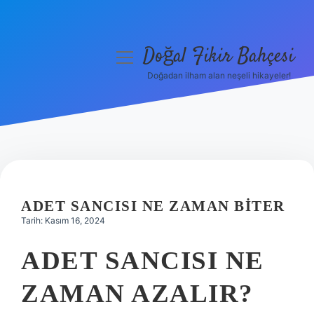
Doğal Fikir Bahçesi
menüyü
aç
Doğadan ilham alan neşeli hikayeler!
Anasayfa
Gizlilik Politikası
Yasal Uyarı
Hakkımızda
ADET SANCISI NE ZAMAN BITER
Tarih: Kasım 16, 2024
ADET SANCISI NE
ZAMAN AZALIR?