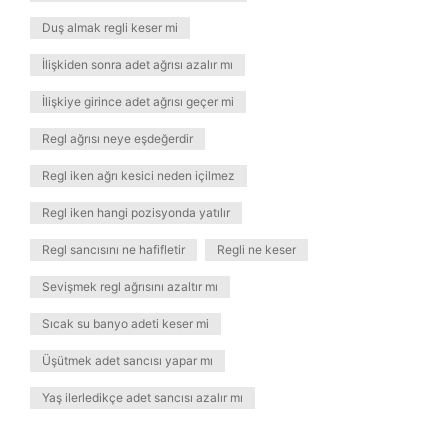
Duş almak regli keser mi
İlişkiden sonra adet ağrısı azalır mı
İlişkiye girince adet ağrısı geçer mi
Regl ağrısı neye eşdeğerdir
Regl iken ağrı kesici neden içilmez
Regl iken hangi pozisyonda yatılır
Regl sancısını ne hafifletir
Regli ne keser
Sevişmek regl ağrısını azaltır mı
Sıcak su banyo adeti keser mi
Üşütmek adet sancısı yapar mı
Yaş ilerledikçe adet sancısı azalır mı