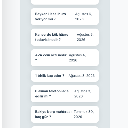
Baykar Lisesi burs
Ağustos 6,
veriyor mu ?
2026
Kanserde kök hücre
Ağustos 5,
tedavisi nedir ?
2026
AVA coin arzı nedir
Ağustos 4,
?
2026
1 birlik kaç eder ?
Ağustos 3, 2026
0 alınan telefon iade
Ağustos 3,
edilir mi ?
2026
Bakiye borç muhtırası
Temmuz 30,
kaç gün ?
2026