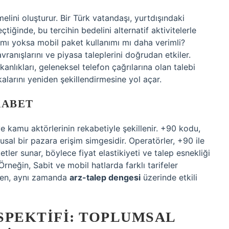
lini oluşturur. Bir Türk vatandaşı, yurtdışındaki
ğinde, bu tercihin bedelini alternatif aktivitelerle
 mı yoksa mobil paket kullanımı mı daha verimli?
avranışlarını ve piyasa taleplerini doğrudan etkiler.
anlıkları, geleneksel telefon çağrılarına olan talebi
kalarını yeniden şekillendirmesine yol açar.
KABET
 kamu aktörlerinin rekabetiyle şekillenir. +90 kodu,
usal bir pazara erişim simgesidir. Operatörler, +90 ile
ler sunar, böylece fiyat elastikiyeti ve talep esnekliği
neğin, Sabit ve mobil hatlarda farklı tarifeler
rken, aynı zamanda
arz-talep dengesi
üzerinde etkili
PEKTIFI: TOPLUMSAL