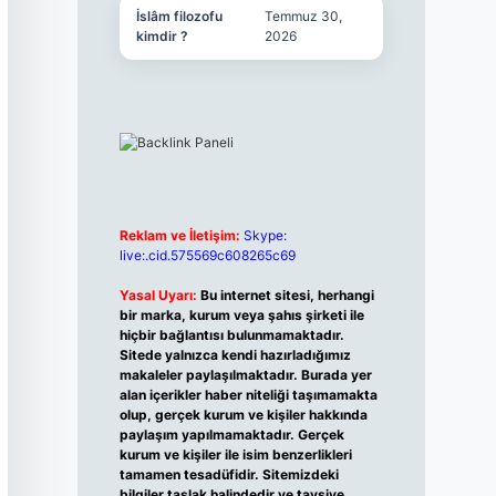
İslâm filozofu
Temmuz 30,
kimdir ?
2026
Reklam ve İletişim:
Skype:
live:.cid.575569c608265c69
Yasal Uyarı:
Bu internet sitesi, herhangi
bir marka, kurum veya şahıs şirketi ile
hiçbir bağlantısı bulunmamaktadır.
Sitede yalnızca kendi hazırladığımız
makaleler paylaşılmaktadır. Burada yer
alan içerikler haber niteliği taşımamakta
olup, gerçek kurum ve kişiler hakkında
paylaşım yapılmamaktadır. Gerçek
kurum ve kişiler ile isim benzerlikleri
tamamen tesadüfidir. Sitemizdeki
bilgiler taslak halindedir ve tavsiye