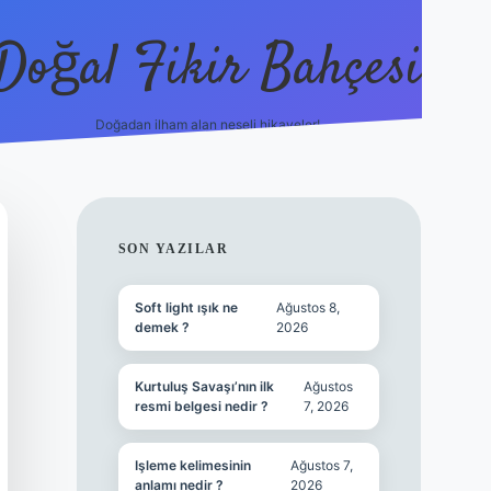
Doğal Fikir Bahçesi
Doğadan ilham alan neşeli hikayeler!
grandoperabet resmi si
SIDEBAR
SON YAZILAR
Soft light ışık ne
Ağustos 8,
demek ?
2026
Kurtuluş Savaşı’nın ilk
Ağustos
resmi belgesi nedir ?
7, 2026
Işleme kelimesinin
Ağustos 7,
anlamı nedir ?
2026