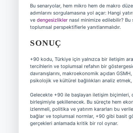
Bu senaryolar, hem mikro hem de makro düzey
adımlarını sorgulamasına yol açar: Hangi yatırı
ve
dengesizlikler
nasıl minimize edilebilir? Bu s
toplumsal perspektiflerle yanıtlanmalıdır.
SONUÇ
+90 kodu, Türkiye için yalnızca bir iletişim ar
tercihlerin ve toplumsal refahın bir göstergesi
davranışlarını, makroekonomik açıdan GSMH, is
psikolojik ve kültürel bağlılıkları analiz etmek,
Gelecekte +90 ile başlayan iletişim biçimleri, d
birleşimiyle şekillenecek. Bu süreçte hem eko
izlenmeli, politika ve yatırım kararları bu veri
bağlar ve toplumsal normlar, +90 gibi basit 
gerçekleri anlamada kritik bir rol oynar.