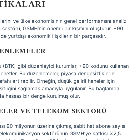
TIKALARI
lerini ve ülke ekonomisinin genel performansını analiz
sektörü, GSMH’nin önemli bir kısmını oluşturur. +90
e yurtdışı ekonomik ilişkilerin bir parçasıdır.
ZENLEMELER
umu (BTK) gibi düzenleyici kurumlar, +90 kodunu kullanan
ı denetler. Bu düzenlemeler, piyasa dengesizliklerini
hı artırabilir. Örneğin, düşük gelirli haneler için
t eşitliğini sağlamak amacıyla uygulanır. Bu bağlamda,
da hassas bir denge kurulmuş olur.
LER VE TELEKOM SEKTÖRÜ
yısı 90 milyonun üzerine çıkmış, sabit hat abone sayısı
. Telekomünikasyon sektörünün GSMH’ye katkısı %2,5