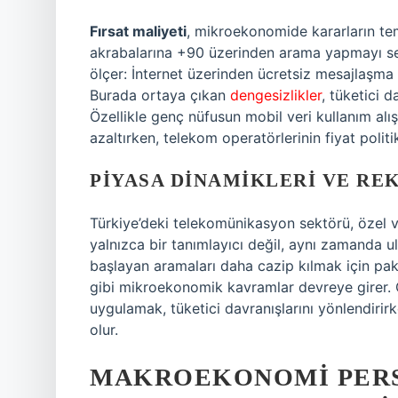
Fırsat maliyeti
, mikroekonomide kararların teme
akrabalarına +90 üzerinden arama yapmayı seçti
ölçer: İnternet üzerinden ücretsiz mesajlaşma
Burada ortaya çıkan
dengesizlikler
, tüketici d
Özellikle genç nüfusun mobil veri kullanım alışk
azaltırken, telekom operatörlerinin fiyat politi
PIYASA DINAMIKLERI VE RE
Türkiye’deki telekomünikasyon sektörü, özel ve
yalnızca bir tanımlayıcı değil, aynı zamanda ul
başlayan aramaları daha cazip kılmak için paket
gibi mikroekonomik kavramlar devreye girer. Ör
uygulamak, tüketici davranışlarını yönlendiri
olur.
MAKROEKONOMI PERS