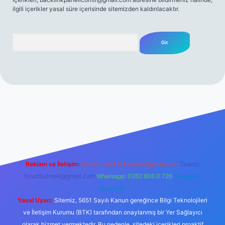
ilgili içerikler yasal süre içerisinde sitemizden kaldırılacaktır.
Arama
sitesi
tulipbetgiris.org
Reklam ve İletişim:
E-mail:
backlinkpaneli@gmail.com
Teams:
forumhizmeti@gmail.com
Whatsapp: 0262 606 0 726
Telegram:
@karabul
Yasal Uyarı:
Sitemiz, 5651 Sayılı Kanun gereğince Bilgi Teknolojileri
ve İletişim Kurumu (BTK) tarafından onaylanmış bir Yer Sağlayıcı
olarak hizmet vermektedir. Bu nedenle, sitedeki içerikleri proaktif