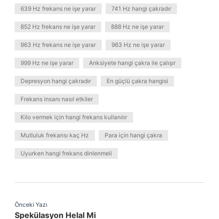
639 Hz frekans ne işe yarar
741 Hz hangi çakradır
852 Hz frekans ne işe yarar
888 Hz ne işe yarar
963 Hz frekans ne işe yarar
963 Hz ne işe yarar
999 Hz ne işe yarar
Anksiyete hangi çakra ile çalışır
Depresyon hangi çakradır
En güçlü çakra hangisi
Frekans insanı nasıl etkiler
Kilo vermek için hangi frekans kullanılır
Mutluluk frekansı kaç Hz
Para için hangi çakra
Uyurken hangi frekans dinlenmeli
Önceki Yazı
Spekülasyon Helal Mi