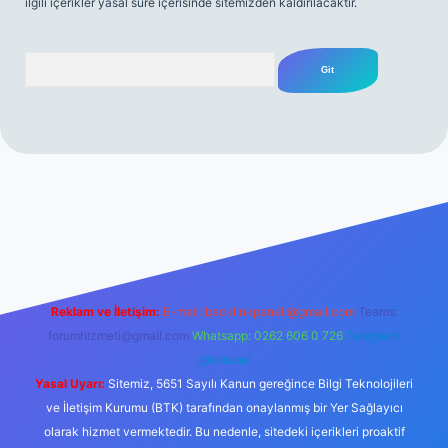
ilgili içerikler yasal süre içerisinde sitemizden kaldırılacaktır.
Arama
mi sitesi
tulipbetgiris.org
Reklam ve İletişim:
E-mail:
backlinkpaneli@gmail.com
Teams:
forumhizmeti@gmail.com
Whatsapp: 0262 606 0 726
Telegram:
@karabul
Yasal Uyarı:
Sitemiz, 5651 Sayılı Kanun gereğince Bilgi Teknolojileri
ve İletişim Kurumu (BTK) tarafından onaylanmış bir Yer Sağlayıcı
olarak hizmet vermektedir. Bu nedenle, sitedeki içerikleri proaktif