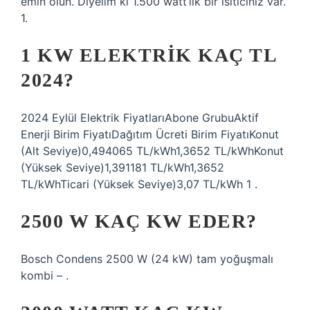
emin olun. Diyelim ki 1.500 watt’lık bir ısıtıcınız var.
1.
1 KW ELEKTRIK KAÇ TL
2024?
2024 Eylül Elektrik FiyatlarıAbone GrubuAktif
Enerji Birim FiyatıDağıtım Ücreti Birim FiyatıKonut
(Alt Seviye)0,494065 TL/kWh1,3652 TL/kWhKonut
(Yüksek Seviye)1,391181 TL/kWh1,3652
TL/kWhTicari (Yüksek Seviye)3,07 TL/kWh 1 .
2500 W KAÇ KW EDER?
Bosch Condens 2500 W (24 kW) tam yoğuşmalı
kombi – .