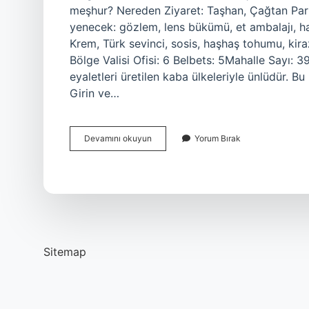
meşhur? Nereden Ziyaret: Taşhan, Çağtan Park
yenecek: gözlem, lens bükümü, et ambalajı, haş
Krem, Türk sevinci, sosis, haşhaş tohumu, ki
Bölge Valisi Ofisi: 6 Belbets: 5Mahalle Sayı:
eyaletleri üretilen kaba ülkeleriyle ünlüdür. B
Girin ve…
Çayın
Devamını okuyun
Yorum Bırak
Kaç
Köyü
Var
Sitemap