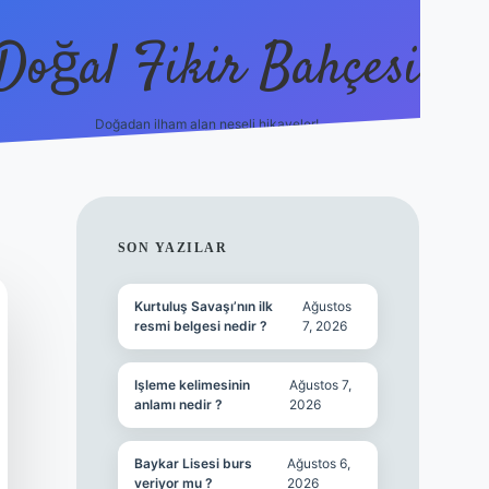
Doğal Fikir Bahçesi
Doğadan ilham alan neşeli hikayeler!
grandoperabet re
SIDEBAR
SON YAZILAR
Kurtuluş Savaşı’nın ilk
Ağustos
resmi belgesi nedir ?
7, 2026
Işleme kelimesinin
Ağustos 7,
anlamı nedir ?
2026
Baykar Lisesi burs
Ağustos 6,
veriyor mu ?
2026