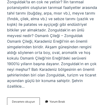
Zonguldak’ta en cok ne yetisir? İlin tarımsal
potansiyelini oluşturan tarımsal faaliyetler arasında
tahıl tarımı (buğday, arpa, mısır vb.), meyve tarımı
(fındık, çilek, elma vb.) ve sebze tarımı (yazlık ve
kışlık) ile patates ve ayçiçeği gibi endüstriyel
bitkiler yer almaktadır. Zonguldak’ın en ünlü
meyvesi nedir? Osmanlı Çileği – Zonguldak
Osmanlı Çileği, Karadeniz Ereğli’nin en önemli
simgelerinden biridir. Akşam güneşinden rengini
aldığı söylenen orta boy, oval, aromatik ve hoş
kokulu Osmanlı Çileği’nin Ereğli’deki serüveni
1900’lü yılların başına dayanır. Zonguldak’ın en çok
neyi meşhur? Batı Karadeniz bölgesinin en önemli
şehirlerinden biri olan Zonguldak, turizm ve ticaret
açısından güçlü bir konuma sahiptir. Şehrin
özellikle…
Zonguldak
Devamını okuyun
Yorum Bırak