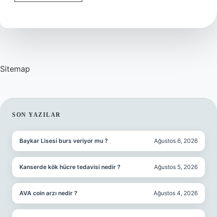
En
Çok
Ne
Yetişir
Sitemap
SIDEBAR
SON YAZILAR
Baykar Lisesi burs veriyor mu ?
Ağustos 6, 2026
Kanserde kök hücre tedavisi nedir ?
Ağustos 5, 2026
AVA coin arzı nedir ?
Ağustos 4, 2026