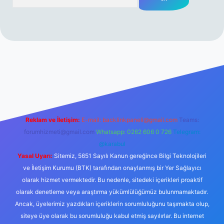
rabet resmi sitesi
tulipbetgiris.org
Reklam ve İletişim:
E-mail:
backlinkpaneli@gmail.com
Teams:
forumhizmeti@gmail.com
Whatsapp: 0262 606 0 726
Telegram:
@karabul
Yasal Uyarı:
Sitemiz, 5651 Sayılı Kanun gereğince Bilgi Teknolojileri
ve İletişim Kurumu (BTK) tarafından onaylanmış bir Yer Sağlayıcı
olarak hizmet vermektedir. Bu nedenle, sitedeki içerikleri proaktif
olarak denetleme veya araştırma yükümlülüğümüz bulunmamaktadır.
Ancak, üyelerimiz yazdıkları içeriklerin sorumluluğunu taşımakta olup,
siteye üye olarak bu sorumluluğu kabul etmiş sayılırlar. Bu internet