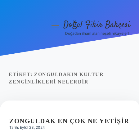
Doğal Fikir Bahçesi
menüyü
aç
Doğadan ilham alan neşeli hikayeler!
Anasayfa
Gizlilik Politikası
Yasal Uyarı
ETIKET:
ZONGULDAKIN KÜLTÜR
ZENGINLIKLERI NELERDIR
Hakkımızda
ZONGULDAK EN ÇOK NE YETIŞIR
Tarih: Eylül 23, 2024