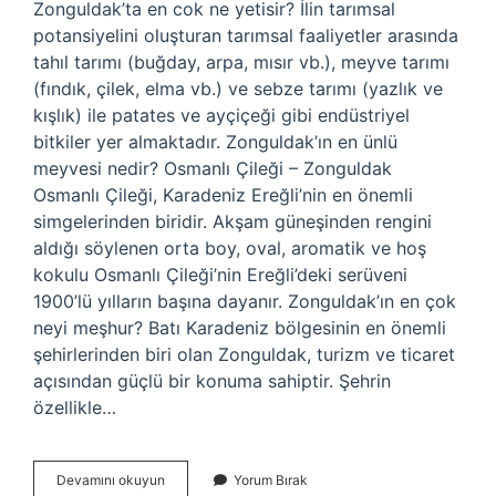
Zonguldak’ta en cok ne yetisir? İlin tarımsal
potansiyelini oluşturan tarımsal faaliyetler arasında
tahıl tarımı (buğday, arpa, mısır vb.), meyve tarımı
(fındık, çilek, elma vb.) ve sebze tarımı (yazlık ve
kışlık) ile patates ve ayçiçeği gibi endüstriyel
bitkiler yer almaktadır. Zonguldak’ın en ünlü
meyvesi nedir? Osmanlı Çileği – Zonguldak
Osmanlı Çileği, Karadeniz Ereğli’nin en önemli
simgelerinden biridir. Akşam güneşinden rengini
aldığı söylenen orta boy, oval, aromatik ve hoş
kokulu Osmanlı Çileği’nin Ereğli’deki serüveni
1900’lü yılların başına dayanır. Zonguldak’ın en çok
neyi meşhur? Batı Karadeniz bölgesinin en önemli
şehirlerinden biri olan Zonguldak, turizm ve ticaret
açısından güçlü bir konuma sahiptir. Şehrin
özellikle…
Zonguldak
Devamını okuyun
Yorum Bırak