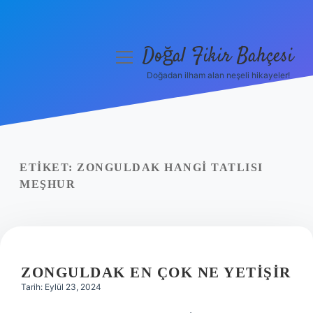
Doğal Fikir Bahçesi
menüyü
aç
Doğadan ilham alan neşeli hikayeler!
Anasayfa
Gizlilik Politikası
Yasal Uyarı
ETIKET:
ZONGULDAK HANGI TATLISI
MEŞHUR
Hakkımızda
ZONGULDAK EN ÇOK NE YETIŞIR
Tarih: Eylül 23, 2024