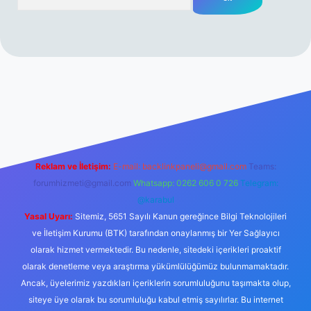
erabet resmi sitesi
tulipbetgiris.org
Reklam ve İletişim:
E-mail:
backlinkpaneli@gmail.com
Teams:
forumhizmeti@gmail.com
Whatsapp: 0262 606 0 726
Telegram:
@karabul
Yasal Uyarı:
Sitemiz, 5651 Sayılı Kanun gereğince Bilgi Teknolojileri
ve İletişim Kurumu (BTK) tarafından onaylanmış bir Yer Sağlayıcı
olarak hizmet vermektedir. Bu nedenle, sitedeki içerikleri proaktif
olarak denetleme veya araştırma yükümlülüğümüz bulunmamaktadır.
Ancak, üyelerimiz yazdıkları içeriklerin sorumluluğunu taşımakta olup,
siteye üye olarak bu sorumluluğu kabul etmiş sayılırlar. Bu internet