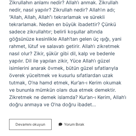
Zikrullahın anlamı nedir? Allah’ı anmak. Zikrullah
nedir, nasıl yapılır? Zikrullah nedir? Allah’ın adı;
“Allah, Allah, Allah”ı tekrarlamak ve sürekli
tekrarlamak. Neden en büyük ibadettir? Çünkü
sadece zikrullahtır; belirli koşullar altında
göğsünüze kesinlikle Allah’tan gelen üç ışığı, yani
rahmet, lütuf ve salavatı getirir. Allah’ı zikretmek
nasıl olur? Zikir, şükür gibi dil, kalp ve bedenle
yapılır. Dil ile yapılan zikir, Yüce Allah’ı güzel
isimlerini anarak övmek, bütün güzel sıfatlarıyla
överek yüceltmek ve kusurlu sıfatlardan uzak
tutmak, O’na hamd etmek, Kur’an-ı Kerim okumak
ve bununla mümkün olanı dua etmek demektir.
Zikretmek ne demek islamda? Kur’an-ı Kerim, Allah’ı
doğru anmaya ve O’na doğru ibadet…
Zikrullah
Devamını okuyun
Yorum Bırak
Ne
Anlama