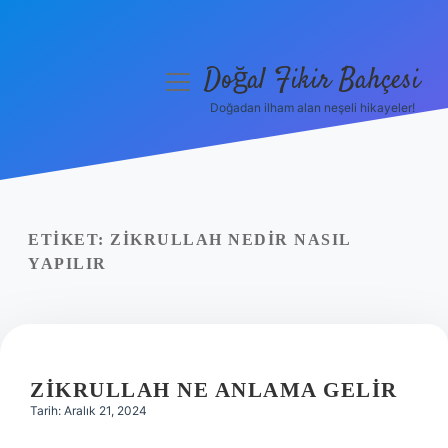
Doğal Fikir Bahçesi
menüyü
aç
Doğadan ilham alan neşeli hikayeler!
Anasayfa
Gizlilik Politikası
Yasal Uyarı
ETIKET:
ZIKRULLAH NEDIR NASIL
YAPILIR
Hakkımızda
ZIKRULLAH NE ANLAMA GELIR
Tarih: Aralık 21, 2024