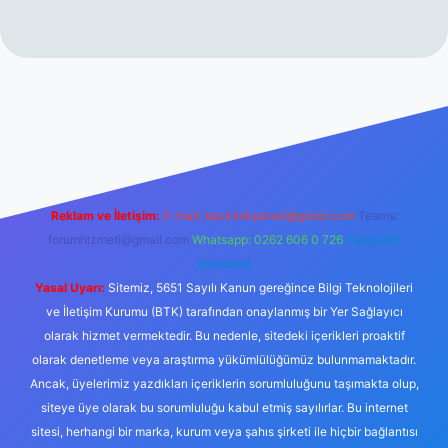
 sitesi
tulipbetgiris.org
Reklam ve İletişim:
E-mail:
backlinkpaneli@gmail.com
Teams:
forumhizmeti@gmail.com
Whatsapp: 0262 606 0 726
Telegram:
@karabul
Yasal Uyarı:
Sitemiz, 5651 Sayılı Kanun gereğince Bilgi Teknolojileri
ve İletişim Kurumu (BTK) tarafından onaylanmış bir Yer Sağlayıcı
olarak hizmet vermektedir. Bu nedenle, sitedeki içerikleri proaktif
olarak denetleme veya araştırma yükümlülüğümüz bulunmamaktadır.
Ancak, üyelerimiz yazdıkları içeriklerin sorumluluğunu taşımakta olup,
siteye üye olarak bu sorumluluğu kabul etmiş sayılırlar. Bu internet
sitesi, herhangi bir marka, kurum veya şahıs şirketi ile hiçbir bağlantısı