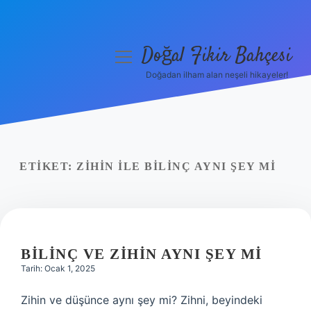
Doğal Fikir Bahçesi
menüyü
aç
Doğadan ilham alan neşeli hikayeler!
Anasayfa
Gizlilik Politikası
Yasal Uyarı
ETIKET:
ZIHIN ILE BILINÇ AYNI ŞEY MI
Hakkımızda
BILINÇ VE ZIHIN AYNI ŞEY MI
Tarih: Ocak 1, 2025
Zihin ve düşünce aynı şey mi? Zihni, beyindeki