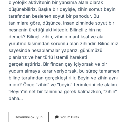
biyolojik aktivitenin bir yansıma alanı olarak
düşünebiliriz. Başka bir deyişle, zihin somut beyin
tarafından beslenen soyut bir panodur. Bu
tanımlara göre, düşünce, insan zihninde soyut bir
nesnenin ürettiği aktivitedir. Bilinçli zihin ne
demek? Bilinçli zihin, zihnin mantıksal ve akıl
yürütme kısmından sorumlu olan zihindir. Bilincimiz
sayesinde hesaplamalar yaparız, günümüzü
planlarız ve her türlü istemli hareketi
gerçekleştiririz. Bir fincan çay içiyorsak ve bir
yudum almaya karar veriyorsak, bu süreç tamamen
bilinç tarafından gerçekleştirilir. Beyin ve zihin aynı
mıdır? Önce “zihin” ve “beyin” terimlerini ele alalım.
“Beyin”in net bir tanımına gerek kalmazken, “zihin”
daha…
Bilinç
Devamını okuyun
Yorum Bırak
Ve
Zihin