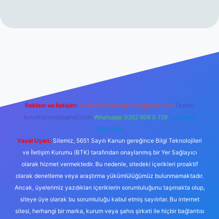
rabet resmi sitesi
tulipbetgiris.org
Reklam ve İletişim:
E-mail:
backlinkpaneli@gmail.com
Teams:
forumhizmeti@gmail.com
Whatsapp: 0262 606 0 726
Telegram:
@karabul
Yasal Uyarı:
Sitemiz, 5651 Sayılı Kanun gereğince Bilgi Teknolojileri
ve İletişim Kurumu (BTK) tarafından onaylanmış bir Yer Sağlayıcı
olarak hizmet vermektedir. Bu nedenle, sitedeki içerikleri proaktif
olarak denetleme veya araştırma yükümlülüğümüz bulunmamaktadır.
Ancak, üyelerimiz yazdıkları içeriklerin sorumluluğunu taşımakta olup,
siteye üye olarak bu sorumluluğu kabul etmiş sayılırlar. Bu internet
sitesi, herhangi bir marka, kurum veya şahıs şirketi ile hiçbir bağlantısı