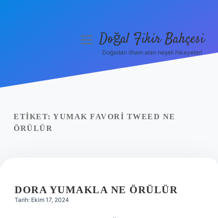
Doğal Fikir Bahçesi
menüyü
aç
Doğadan ilham alan neşeli hikayeler!
Anasayfa
Gizlilik Politikası
Yasal Uyarı
ETIKET:
YUMAK FAVORI TWEED NE
ÖRÜLÜR
Hakkımızda
DORA YUMAKLA NE ÖRÜLÜR
Tarih: Ekim 17, 2024