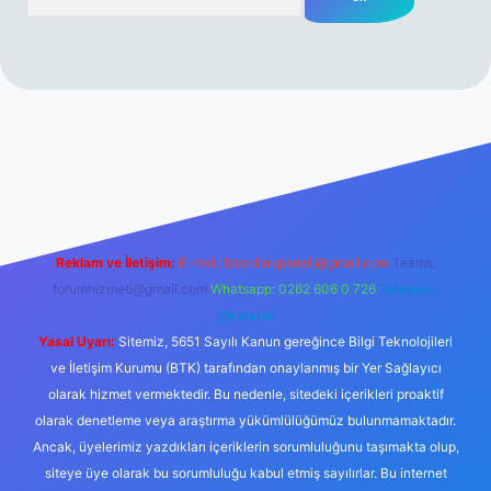
rabet resmi sitesi
tulipbetgiris.org
Reklam ve İletişim:
E-mail:
backlinkpaneli@gmail.com
Teams:
forumhizmeti@gmail.com
Whatsapp: 0262 606 0 726
Telegram:
@karabul
Yasal Uyarı:
Sitemiz, 5651 Sayılı Kanun gereğince Bilgi Teknolojileri
ve İletişim Kurumu (BTK) tarafından onaylanmış bir Yer Sağlayıcı
olarak hizmet vermektedir. Bu nedenle, sitedeki içerikleri proaktif
olarak denetleme veya araştırma yükümlülüğümüz bulunmamaktadır.
Ancak, üyelerimiz yazdıkları içeriklerin sorumluluğunu taşımakta olup,
siteye üye olarak bu sorumluluğu kabul etmiş sayılırlar. Bu internet