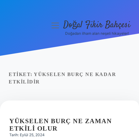
Doğal Fikir Bahçesi
menüyü
aç
Doğadan ilham alan neşeli hikayeler!
Anasayfa
Gizlilik Politikası
Yasal Uyarı
ETIKET:
YÜKSELEN BURÇ NE KADAR
ETKILIDIR
Hakkımızda
YÜKSELEN BURÇ NE ZAMAN
ETKILI OLUR
Tarih: Eylül 25, 2024