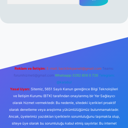
rabet resmi sitesi
tulipbetgiris.org
Reklam ve İletişim:
E-mail:
backlinkpaneli@gmail.com
Teams:
forumhizmeti@gmail.com
Whatsapp: 0262 606 0 726
Telegram:
@karabul
Yasal Uyarı:
Sitemiz, 5651 Sayılı Kanun gereğince Bilgi Teknolojileri
ve İletişim Kurumu (BTK) tarafından onaylanmış bir Yer Sağlayıcı
olarak hizmet vermektedir. Bu nedenle, sitedeki içerikleri proaktif
olarak denetleme veya araştırma yükümlülüğümüz bulunmamaktadır.
Ancak, üyelerimiz yazdıkları içeriklerin sorumluluğunu taşımakta olup,
siteye üye olarak bu sorumluluğu kabul etmiş sayılırlar. Bu internet