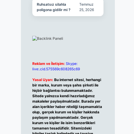
Ruhsatsız silahla
Temmuz
poligona gidilir mi ?
25, 2026
Reklam ve İletişim:
Skype:
live:.cid.575569c608265c69
Yasal Uyarı:
Bu internet sitesi, herhangi
bir marka, kurum veya şahıs şirketi ile
hiçbir bağlantısı bulunmamaktadır.
Sitede yalnızca kendi hazırladığımız
makaleler paylaşılmaktadır. Burada yer
alan içerikler haber niteliği taşımamakta
olup, gerçek kurum ve kişiler hakkında
paylaşım yapılmamaktadır. Gerçek
kurum ve kişiler ile isim benzerlikleri
tamamen tesadüfidir. Sitemizdeki
bilgiler taslak halindedir ve tavsiye