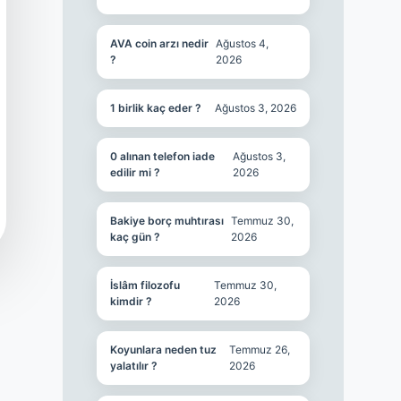
AVA coin arzı nedir
Ağustos 4,
?
2026
1 birlik kaç eder ?
Ağustos 3, 2026
0 alınan telefon iade
Ağustos 3,
edilir mi ?
2026
Bakiye borç muhtırası
Temmuz 30,
kaç gün ?
2026
İslâm filozofu
Temmuz 30,
kimdir ?
2026
Koyunlara neden tuz
Temmuz 26,
yalatılır ?
2026