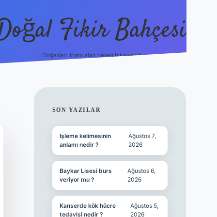
Doğal Fikir Bahçesi
Doğadan ilham alan neşeli hikayeler!
grandoperabet r
SIDEBAR
SON YAZILAR
Işleme kelimesinin
Ağustos 7,
anlamı nedir ?
2026
Baykar Lisesi burs
Ağustos 6,
veriyor mu ?
2026
Kanserde kök hücre
Ağustos 5,
tedavisi nedir ?
2026