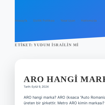
Anasayfa
Gizlilik Politikası
Yasal Uyarı
Hakkımızda
ETIKET:
YUDUM ISRAILIN MI
ARO HANGI MAR
Tarih: Eylül 9, 2024
ARO hangi marka? ARO (kısaca “Auto Romania”)
üreten bir şirkettir. Metro ARO kimin markası