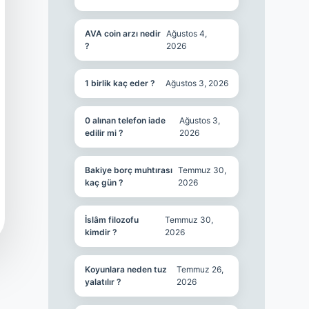
AVA coin arzı nedir
Ağustos 4,
?
2026
1 birlik kaç eder ?
Ağustos 3, 2026
0 alınan telefon iade
Ağustos 3,
edilir mi ?
2026
Bakiye borç muhtırası
Temmuz 30,
kaç gün ?
2026
İslâm filozofu
Temmuz 30,
kimdir ?
2026
Koyunlara neden tuz
Temmuz 26,
yalatılır ?
2026