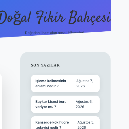
Doğal Fikir Bahçesi
Doğadan ilham alan neşeli hikayeler!
grandoperabet re
SIDEBAR
SON YAZILAR
Işleme kelimesinin
Ağustos 7,
anlamı nedir ?
2026
Baykar Lisesi burs
Ağustos 6,
veriyor mu ?
2026
Kanserde kök hücre
Ağustos 5,
tedavisi nedir ?
2026