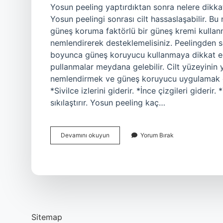
Yosun peeling yaptırdıktan sonra nelere dikka
Yosun peelingi sonrası cilt hassaslaşabilir. 
güneş koruma faktörlü bir güneş kremi kullanma
nemlendirerek desteklemelisiniz. Peelingden s
boyunca güneş koruyucu kullanmaya dikkat edil
pullanmalar meydana gelebilir. Cilt yüzeyinin 
nemlendirmek ve güneş koruyucu uygulamak ger
*Sivilce izlerini giderir. *İnce çizgileri giderir
sıkılaştırır. Yosun peeling kaç…
Yosun
Devamını okuyun
Yorum Bırak
Peeling
Sonrası
Ne
Yapmalı
Sitemap