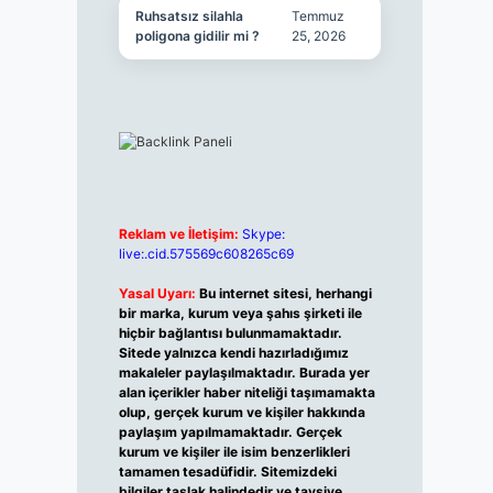
Ruhsatsız silahla
Temmuz
poligona gidilir mi ?
25, 2026
Reklam ve İletişim:
Skype:
live:.cid.575569c608265c69
Yasal Uyarı:
Bu internet sitesi, herhangi
bir marka, kurum veya şahıs şirketi ile
hiçbir bağlantısı bulunmamaktadır.
Sitede yalnızca kendi hazırladığımız
makaleler paylaşılmaktadır. Burada yer
alan içerikler haber niteliği taşımamakta
olup, gerçek kurum ve kişiler hakkında
paylaşım yapılmamaktadır. Gerçek
kurum ve kişiler ile isim benzerlikleri
tamamen tesadüfidir. Sitemizdeki
bilgiler taslak halindedir ve tavsiye