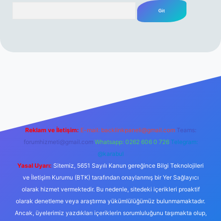
Arama
abet resmi sitesi
tulipbetgiris.org
Reklam ve İletişim:
E-mail:
backlinkpaneli@gmail.com
Teams:
forumhizmeti@gmail.com
Whatsapp: 0262 606 0 726
Telegram:
@karabul
Yasal Uyarı:
Sitemiz, 5651 Sayılı Kanun gereğince Bilgi Teknolojileri
ve İletişim Kurumu (BTK) tarafından onaylanmış bir Yer Sağlayıcı
olarak hizmet vermektedir. Bu nedenle, sitedeki içerikleri proaktif
olarak denetleme veya araştırma yükümlülüğümüz bulunmamaktadır.
Ancak, üyelerimiz yazdıkları içeriklerin sorumluluğunu taşımakta olup,