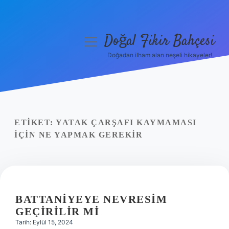
Doğal Fikir Bahçesi
menüyü
aç
Doğadan ilham alan neşeli hikayeler!
Anasayfa
Gizlilik Politikası
Yasal Uyarı
ETIKET:
YATAK ÇARŞAFI KAYMAMASI
IÇIN NE YAPMAK GEREKIR
Hakkımızda
BATTANIYEYE NEVRESIM
GEÇIRILIR MI
Tarih: Eylül 15, 2024