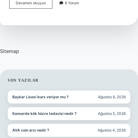
Battaniyeye
Devamını okuyun
6 Yorum
Nevresim
Geçirilir
Mi
Sitemap
SIDEBAR
SON YAZILAR
Baykar Lisesi burs veriyor mu ?
Ağustos 6, 2026
Kanserde kök hücre tedavisi nedir ?
Ağustos 5, 2026
AVA coin arzı nedir ?
Ağustos 4, 2026