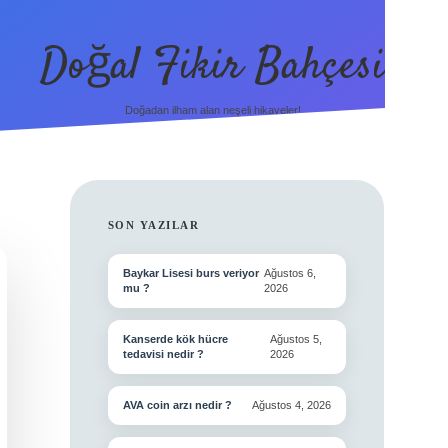
Doğal Fikir Bahçesi
Doğadan ilham alan neşeli hikayeler!
SIDEBAR
SON YAZILAR
Baykar Lisesi burs veriyor
Ağustos 6,
mu ?
2026
Kanserde kök hücre
Ağustos 5,
tedavisi nedir ?
2026
AVA coin arzı nedir ?
Ağustos 4, 2026