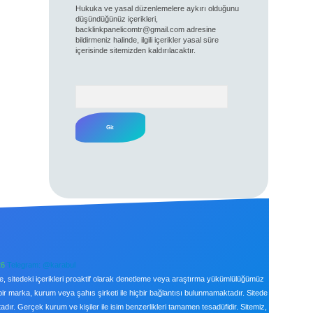
Hukuka ve yasal düzenlemelere aykırı olduğunu
düşündüğünüz içerikleri,
backlinkpanelicomtr@gmail.com
adresine
bildirmeniz halinde, ilgili içerikler yasal süre
içerisinde sitemizden kaldırılacaktır.
Arama
26
Telegram: @karabul
le, sitedeki içerikleri proaktif olarak denetleme veya araştırma yükümlülüğümüz
bir marka, kurum veya şahıs şirketi ile hiçbir bağlantısı bulunmamaktadır. Sitede
ır. Gerçek kurum ve kişiler ile isim benzerlikleri tamamen tesadüfidir. Sitemiz,