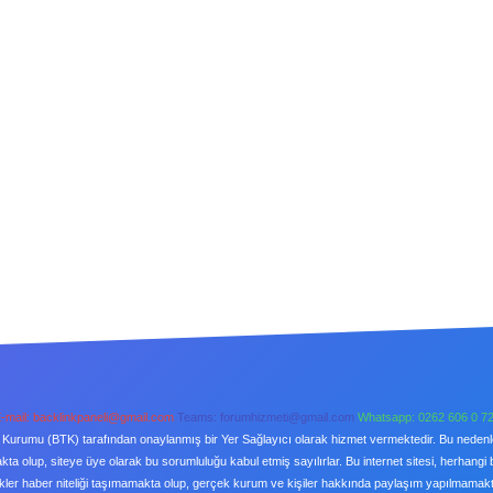
-mail:
backlinkpaneli@gmail.com
Teams:
forumhizmeti@gmail.com
Whatsapp: 0262 606 0 7
şim Kurumu (BTK) tarafından onaylanmış bir Yer Sağlayıcı olarak hizmet vermektedir. Bu neden
a olup, siteye üye olarak bu sorumluluğu kabul etmiş sayılırlar. Bu internet sitesi, herhangi 
kler haber niteliği taşımamakta olup, gerçek kurum ve kişiler hakkında paylaşım yapılmamaktad