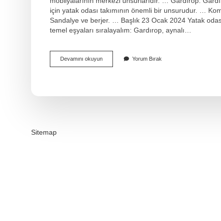
mobilyalarının merkezi unsurlarıdır. … Gardırop. Gardır
için yatak odası takımının önemli bir unsurudur. … 
Sandalye ve berjer. … Başlık 23 Ocak 2024 Yatak odas
temel eşyaları sıralayalım: Gardırop, aynalı…
Yatak
Devamını okuyun
Yorum Bırak
Odası
Takımında
Yatak
Var
Mı
Sitemap