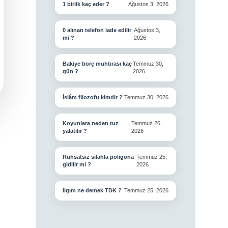
1 birlik kaç eder ?
Ağustos 3, 2026
0 alınan telefon iade edilir
Ağustos 3,
mi ?
2026
Bakiye borç muhtırası kaç
Temmuz 30,
gün ?
2026
İslâm filozofu kimdir ?
Temmuz 30, 2026
Koyunlara neden tuz
Temmuz 26,
yalatılır ?
2026
Ruhsatsız silahla poligona
Temmuz 25,
gidilir mi ?
2026
Ilgım ne demek TDK ?
Temmuz 25, 2026