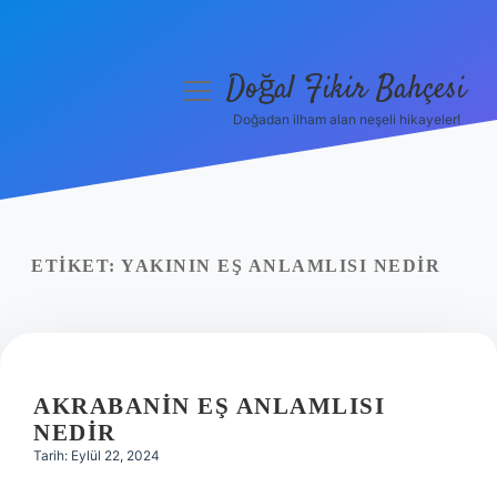
Doğal Fikir Bahçesi
menüyü
aç
Doğadan ilham alan neşeli hikayeler!
Anasayfa
Gizlilik Politikası
Yasal Uyarı
ETIKET:
YAKININ EŞ ANLAMLISI NEDIR
Hakkımızda
AKRABANIN EŞ ANLAMLISI
NEDIR
Tarih: Eylül 22, 2024