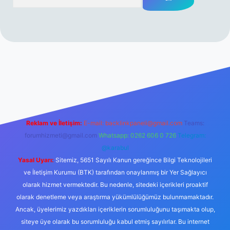
rabet resmi sitesi
tulipbetgiris.org
Reklam ve İletişim:
E-mail:
backlinkpaneli@gmail.com
Teams:
forumhizmeti@gmail.com
Whatsapp: 0262 606 0 726
Telegram:
@karabul
Yasal Uyarı:
Sitemiz, 5651 Sayılı Kanun gereğince Bilgi Teknolojileri
ve İletişim Kurumu (BTK) tarafından onaylanmış bir Yer Sağlayıcı
olarak hizmet vermektedir. Bu nedenle, sitedeki içerikleri proaktif
olarak denetleme veya araştırma yükümlülüğümüz bulunmamaktadır.
Ancak, üyelerimiz yazdıkları içeriklerin sorumluluğunu taşımakta olup,
siteye üye olarak bu sorumluluğu kabul etmiş sayılırlar. Bu internet