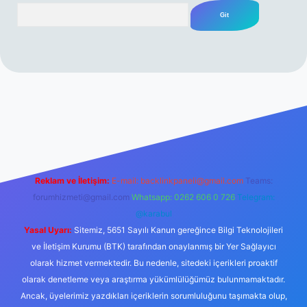
Arama
ndoperabet resmi sitesi
tulipbetgiris.org
Reklam ve İletişim:
E-mail:
backlinkpaneli@gmail.com
Teams:
forumhizmeti@gmail.com
Whatsapp: 0262 606 0 726
Telegram:
@karabul
Yasal Uyarı:
Sitemiz, 5651 Sayılı Kanun gereğince Bilgi Teknolojileri
ve İletişim Kurumu (BTK) tarafından onaylanmış bir Yer Sağlayıcı
olarak hizmet vermektedir. Bu nedenle, sitedeki içerikleri proaktif
olarak denetleme veya araştırma yükümlülüğümüz bulunmamaktadır.
Ancak, üyelerimiz yazdıkları içeriklerin sorumluluğunu taşımakta olup,