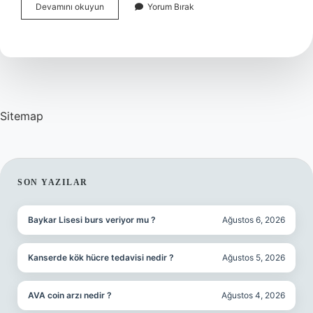
Sadece
Devamını okuyun
Yorum Bırak
Sarımsak
Kaş
Çıkarır
Mı
Sitemap
SIDEBAR
SON YAZILAR
Baykar Lisesi burs veriyor mu ?
Ağustos 6, 2026
Kanserde kök hücre tedavisi nedir ?
Ağustos 5, 2026
AVA coin arzı nedir ?
Ağustos 4, 2026