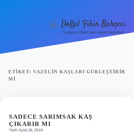
Doğal Fikir Bahçesi
menüyü
aç
Doğadan ilham alan neşeli hikayeler!
Anasayfa
Gizlilik Politikası
Yasal Uyarı
ETIKET:
VAZELIN KAŞLARI GÜRLEŞTIRIR
MI
Hakkımızda
SADECE SARIMSAK KAŞ
ÇIKARIR MI
Tarih: Eylül 26, 2024