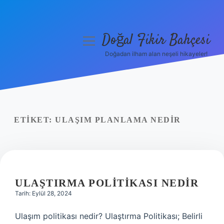
Doğal Fikir Bahçesi
menüyü
aç
Doğadan ilham alan neşeli hikayeler!
Anasayfa
Gizlilik Politikası
Yasal Uyarı
ETIKET:
ULAŞIM PLANLAMA NEDIR
Hakkımızda
ULAŞTIRMA POLITIKASI NEDIR
Tarih: Eylül 28, 2024
Ulaşım politikası nedir? Ulaştırma Politikası; Belirli