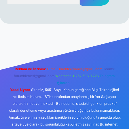
rabet resmi sitesi
tulipbetgiris.org
Reklam ve İletişim:
E-mail:
backlinkpaneli@gmail.com
Teams:
forumhizmeti@gmail.com
Whatsapp: 0262 606 0 726
Telegram:
@karabul
Yasal Uyarı:
Sitemiz, 5651 Sayılı Kanun gereğince Bilgi Teknolojileri
ve İletişim Kurumu (BTK) tarafından onaylanmış bir Yer Sağlayıcı
olarak hizmet vermektedir. Bu nedenle, sitedeki içerikleri proaktif
olarak denetleme veya araştırma yükümlülüğümüz bulunmamaktadır.
Ancak, üyelerimiz yazdıkları içeriklerin sorumluluğunu taşımakta olup,
siteye üye olarak bu sorumluluğu kabul etmiş sayılırlar. Bu internet