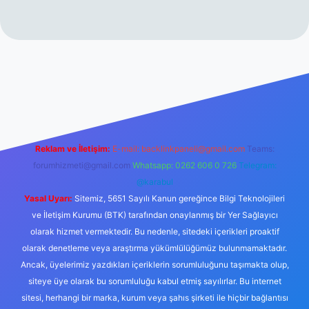
rabet resmi sitesi
tulipbetgiris.org
Reklam ve İletişim:
E-mail:
backlinkpaneli@gmail.com
Teams:
forumhizmeti@gmail.com
Whatsapp: 0262 606 0 726
Telegram:
@karabul
Yasal Uyarı:
Sitemiz, 5651 Sayılı Kanun gereğince Bilgi Teknolojileri
ve İletişim Kurumu (BTK) tarafından onaylanmış bir Yer Sağlayıcı
olarak hizmet vermektedir. Bu nedenle, sitedeki içerikleri proaktif
olarak denetleme veya araştırma yükümlülüğümüz bulunmamaktadır.
Ancak, üyelerimiz yazdıkları içeriklerin sorumluluğunu taşımakta olup,
siteye üye olarak bu sorumluluğu kabul etmiş sayılırlar. Bu internet
sitesi, herhangi bir marka, kurum veya şahıs şirketi ile hiçbir bağlantısı