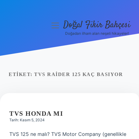
Doğal Fikir Bahçesi
menüyü
aç
Doğadan ilham alan neşeli hikayeler!
Anasayfa
Gizlilik Politikası
Yasal Uyarı
ETIKET:
TVS RAIDER 125 KAÇ BASIYOR
Hakkımızda
TVS HONDA MI
Tarih: Kasım 5, 2024
TVS 125 ne malı? TVS Motor Company (genellikle