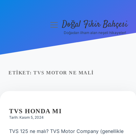
Doğal Fikir Bahçesi
menüyü
aç
Doğadan ilham alan neşeli hikayeler!
Anasayfa
Gizlilik Politikası
Yasal Uyarı
ETIKET:
TVS MOTOR NE MALI
Hakkımızda
TVS HONDA MI
Tarih: Kasım 5, 2024
TVS 125 ne malı? TVS Motor Company (genellikle