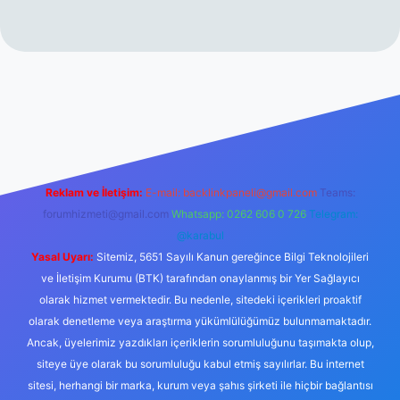
rabet resmi sitesi
tulipbetgiris.org
Reklam ve İletişim:
E-mail:
backlinkpaneli@gmail.com
Teams:
forumhizmeti@gmail.com
Whatsapp: 0262 606 0 726
Telegram:
@karabul
Yasal Uyarı:
Sitemiz, 5651 Sayılı Kanun gereğince Bilgi Teknolojileri
ve İletişim Kurumu (BTK) tarafından onaylanmış bir Yer Sağlayıcı
olarak hizmet vermektedir. Bu nedenle, sitedeki içerikleri proaktif
olarak denetleme veya araştırma yükümlülüğümüz bulunmamaktadır.
Ancak, üyelerimiz yazdıkları içeriklerin sorumluluğunu taşımakta olup,
siteye üye olarak bu sorumluluğu kabul etmiş sayılırlar. Bu internet
sitesi, herhangi bir marka, kurum veya şahıs şirketi ile hiçbir bağlantısı