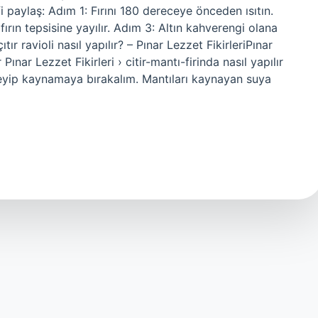
rifi paylaş: Adım 1: Fırını 180 dereceye önceden ısıtın.
rın tepsisine yayılır. Adım 3: Altın kahverengi olana
ır ravioli nasıl yapılır? – Pınar Lezzet FikirleriPınar
r Pınar Lezzet Fikirleri › citir-mantı-firinda nasıl yapılır
ekleyip kaynamaya bırakalım. Mantıları kaynayan suya