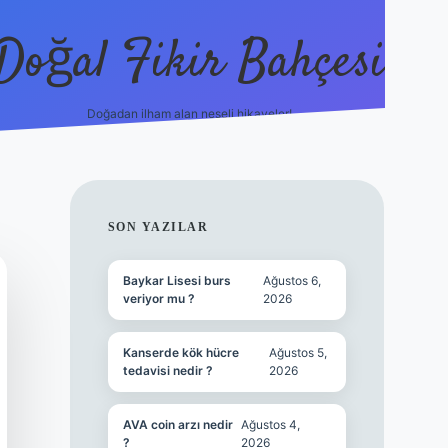
Doğal Fikir Bahçesi
Doğadan ilham alan neşeli hikayeler!
grandoperabet r
SIDEBAR
SON YAZILAR
Baykar Lisesi burs
Ağustos 6,
veriyor mu ?
2026
Kanserde kök hücre
Ağustos 5,
tedavisi nedir ?
2026
AVA coin arzı nedir
Ağustos 4,
?
2026