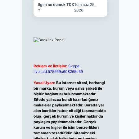
Ilgım ne demek TDK
Temmuz 25,
?
2026
Reklam ve İletişim:
Skype:
live:.cid.575569c608265c69
Yasal Uyarı:
Bu internet sitesi, herhangi
bir marka, kurum veya şahıs şirketi ile
hiçbir bağlantısı bulunmamaktadır.
Sitede yalnızca kendi hazırladığımız
makaleler paylaşılmaktadır. Burada yer
alan içerikler haber niteliği taşımamakta
olup, gerçek kurum ve kişiler hakkında
paylaşım yapılmamaktadır. Gerçek
kurum ve kişiler ile isim benzerlikleri
tamamen tesadüfidir. Sitemizdeki
bilgiler taslak halindedir ve tavsiye