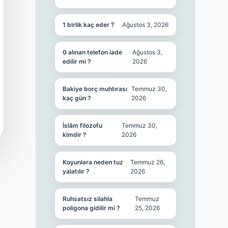
1 birlik kaç eder ?
Ağustos 3, 2026
0 alınan telefon iade
Ağustos 3,
edilir mi ?
2026
Bakiye borç muhtırası
Temmuz 30,
kaç gün ?
2026
İslâm filozofu
Temmuz 30,
kimdir ?
2026
Koyunlara neden tuz
Temmuz 26,
yalatılır ?
2026
Ruhsatsız silahla
Temmuz
poligona gidilir mi ?
25, 2026