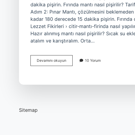
dakika pişirin. Fırında mantı nasıl pişirilir? Ta
Adım 2: Pınar Mantı, çözülmesini beklemeden fı
kadar 180 derecede 15 dakika pişirin. Fırında çıt
Lezzet Fikirleri › citir-mantı-firinda nasıl yapılı
Hazır alınmış mantı nasıl pişirilir? Sıcak su 
atalım ve karıştıralım. Orta…
Tepsi
Devamını okuyun
10 Yorum
Mantı
Nasıl
Pişirilir
Sitemap