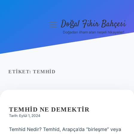
Doğal Fikir Bahçesi
menüyü
aç
Doğadan ilham alan neşeli hikayeler!
Anasayfa
Gizlilik Politikası
Yasal Uyarı
ETIKET:
TEMHID
Hakkımızda
TEMHID NE DEMEKTIR
Tarih: Eylül 1, 2024
Temhid Nedir? Temhid, Arapça’da “birleşme” veya