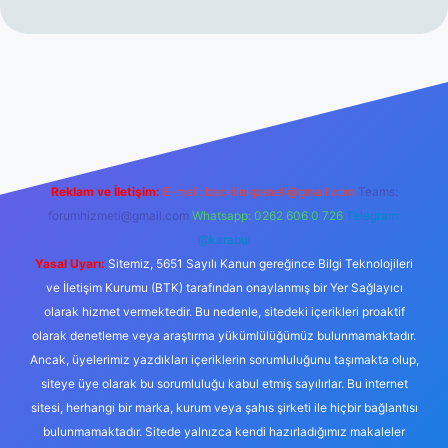
erabet resmi sitesi
tulipbetgiris.org
Reklam ve İletişim:
E-mail:
backlinkpaneli@gmail.com
Teams:
forumhizmeti@gmail.com
Whatsapp: 0262 606 0 726
Telegram:
@karabul
Yasal Uyarı:
Sitemiz, 5651 Sayılı Kanun gereğince Bilgi Teknolojileri
ve İletişim Kurumu (BTK) tarafından onaylanmış bir Yer Sağlayıcı
olarak hizmet vermektedir. Bu nedenle, sitedeki içerikleri proaktif
olarak denetleme veya araştırma yükümlülüğümüz bulunmamaktadır.
Ancak, üyelerimiz yazdıkları içeriklerin sorumluluğunu taşımakta olup,
siteye üye olarak bu sorumluluğu kabul etmiş sayılırlar. Bu internet
sitesi, herhangi bir marka, kurum veya şahıs şirketi ile hiçbir bağlantısı
bulunmamaktadır. Sitede yalnızca kendi hazırladığımız makaleler