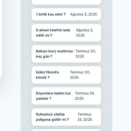
1 birlik kaç eder ?
Ağustos 3, 2026
0 alınan telefon iade
Ağustos 3,
edilir mi ?
2026
Bakiye borç muhtırası
Temmuz 30,
kaç gün ?
2026
İslâm filozofu
Temmuz 30,
kimdir ?
2026
Koyunlara neden tuz
Temmuz 26,
yalatılır ?
2026
Ruhsatsız silahla
Temmuz
poligona gidilir mi ?
25, 2026