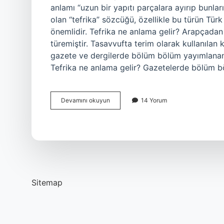
anlamı “uzun bir yapıtı parçalara ayırıp bunlar
olan “tefrika” sözcüğü, özellikle bu türün Tür
önemlidir. Tefrika ne anlama gelir? Arapçadan 
türemiştir. Tasavvufta terim olarak kullanılan 
gazete ve dergilerde bölüm bölüm yayımlanan u
Tefrika ne anlama gelir? Gazetelerde bölüm b
Tefrika
Devamını okuyun
14 Yorum
Çıkarmak
Ne
Demek
Sitemap