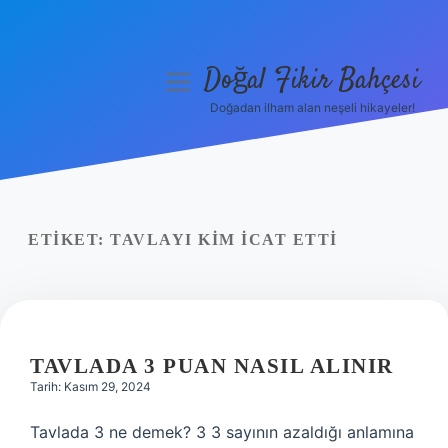
Doğal Fikir Bahçesi
menüyü
aç
Doğadan ilham alan neşeli hikayeler!
Anasayfa
Gizlilik Politikası
Yasal Uyarı
ETIKET:
TAVLAYI KIM ICAT ETTI
Hakkımızda
TAVLADA 3 PUAN NASIL ALINIR
Tarih: Kasım 29, 2024
Tavlada 3 ne demek? 3 3 sayının azaldığı anlamına