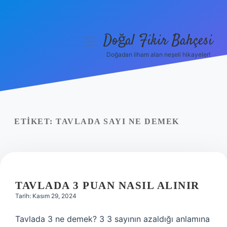
Doğal Fikir Bahçesi
menüyü
aç
Doğadan ilham alan neşeli hikayeler!
Anasayfa
Gizlilik Politikası
Yasal Uyarı
ETIKET:
TAVLADA SAYI NE DEMEK
Hakkımızda
TAVLADA 3 PUAN NASIL ALINIR
Tarih: Kasım 29, 2024
Tavlada 3 ne demek? 3 3 sayının azaldığı anlamına