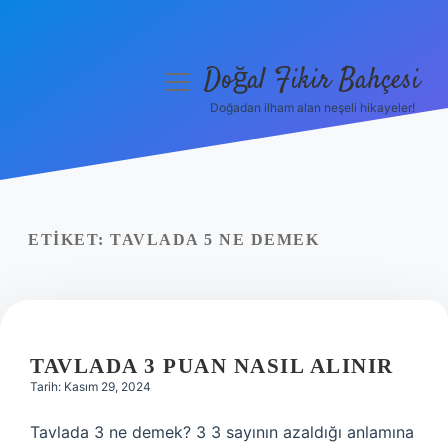
Doğal Fikir Bahçesi
menüyü
aç
Doğadan ilham alan neşeli hikayeler!
Anasayfa
Gizlilik Politikası
Yasal Uyarı
ETIKET:
TAVLADA 5 NE DEMEK
Hakkımızda
TAVLADA 3 PUAN NASIL ALINIR
Tarih: Kasım 29, 2024
Tavlada 3 ne demek? 3 3 sayının azaldığı anlamına