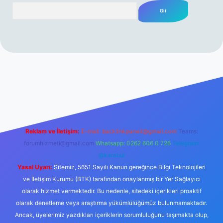
Arama
rabet resmi sitesi
tulipbetgiris.org
Reklam ve İletişim:
E-mail:
backlinkpaneli@gmail.com
Teams:
forumhizmeti@gmail.com
Whatsapp: 0262 606 0 726
Telegram:
@karabul
Yasal Uyarı:
Sitemiz, 5651 Sayılı Kanun gereğince Bilgi Teknolojileri
ve İletişim Kurumu (BTK) tarafından onaylanmış bir Yer Sağlayıcı
olarak hizmet vermektedir. Bu nedenle, sitedeki içerikleri proaktif
olarak denetleme veya araştırma yükümlülüğümüz bulunmamaktadır.
Ancak, üyelerimiz yazdıkları içeriklerin sorumluluğunu taşımakta olup,