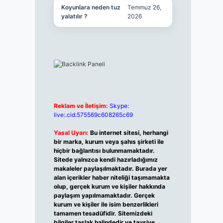
Koyunlara neden tuz
Temmuz 26,
yalatılır ?
2026
Reklam ve İletişim:
Skype:
live:.cid.575569c608265c69
Yasal Uyarı:
Bu internet sitesi, herhangi
bir marka, kurum veya şahıs şirketi ile
hiçbir bağlantısı bulunmamaktadır.
Sitede yalnızca kendi hazırladığımız
makaleler paylaşılmaktadır. Burada yer
alan içerikler haber niteliği taşımamakta
olup, gerçek kurum ve kişiler hakkında
paylaşım yapılmamaktadır. Gerçek
kurum ve kişiler ile isim benzerlikleri
tamamen tesadüfidir. Sitemizdeki
bilgiler taslak halindedir ve tavsiye