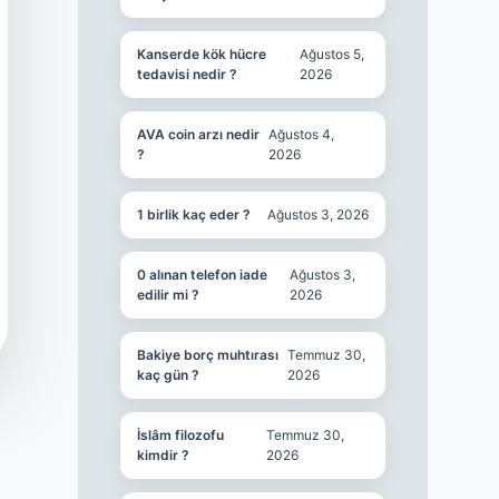
Kanserde kök hücre
Ağustos 5,
tedavisi nedir ?
2026
AVA coin arzı nedir
Ağustos 4,
?
2026
1 birlik kaç eder ?
Ağustos 3, 2026
0 alınan telefon iade
Ağustos 3,
edilir mi ?
2026
Bakiye borç muhtırası
Temmuz 30,
kaç gün ?
2026
İslâm filozofu
Temmuz 30,
kimdir ?
2026