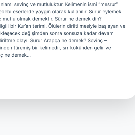
nlamı sevinç ve mutluluktur. Kelimenin ismi “mesrur”
 edebi eserlerde yaygın olarak kullanılır. Sürur eylemek
ç mutlu olmak demektir. Sürur ne demek din?
gili bir Kur’an terimi. Ölülerin diriltilmesiyle başlayan ve
ekleşecek değişimden sonra sonsuza kadar devam
diriltme olayı. Sürur Arapça ne demek? Sevinç –
Sürç ne demek…