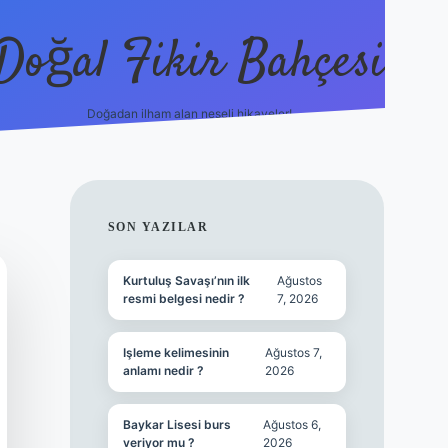
Doğal Fikir Bahçesi
Doğadan ilham alan neşeli hikayeler!
grandoperabet re
SIDEBAR
SON YAZILAR
Kurtuluş Savaşı’nın ilk
Ağustos
resmi belgesi nedir ?
7, 2026
Işleme kelimesinin
Ağustos 7,
anlamı nedir ?
2026
Baykar Lisesi burs
Ağustos 6,
veriyor mu ?
2026