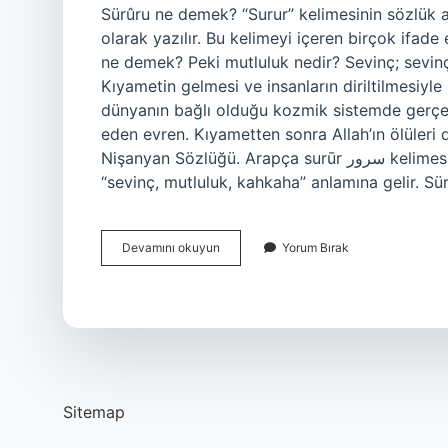
Sürûru ne demek? “Surur” kelimesinin sözlük a
olarak yazılır. Bu kelimeyi içeren birçok ifade
ne demek? Peki mutluluk nedir? Sevinç; sevin
Kıyametin gelmesi ve insanların diriltilmesiyle il
dünyanın bağlı olduğu kozmik sistemde gerç
eden evren. Kıyametten sonra Allah’ın ölüleri 
Nişanyan Sözlüğü. Arapça surūr سرور kelimesinden türemiş bir kelimedir, srr kökünden gelir ve
“sevinç, mutluluk, kahkaha” anlamına gelir. 
Sürur
Devamını okuyun
Yorum Bırak
Ne
Demek
Cümle
Içinde
Kullanımı
Sitemap