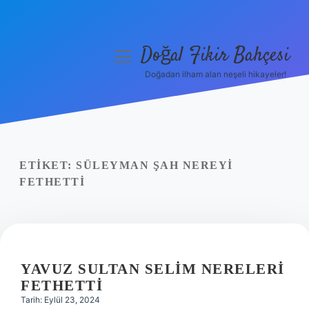
Doğal Fikir Bahçesi
menüyü
aç
Doğadan ilham alan neşeli hikayeler!
Anasayfa
Gizlilik Politikası
Yasal Uyarı
ETIKET:
SÜLEYMAN ŞAH NEREYI
FETHETTI
Hakkımızda
YAVUZ SULTAN SELIM NERELERI
FETHETTI
Tarih: Eylül 23, 2024