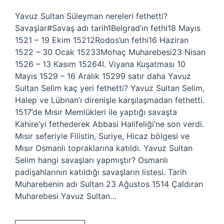
Yavuz Sultan Süleyman nereleri fethetti?
Savaşlar#Savaş adı tarih1Belgrad’ın fethi18 Mayıs
1521 – 19 Ekim 15212Rodos’un fethi16 Haziran
1522 – 30 Ocak 15233Mohaç Muharebesi23 Nisan
1526 – 13 Kasım 15264I. Viyana Kuşatması 10
Mayıs 1529 – 16 Aralık 15299 satır daha Yavuz
Sultan Selim kaç yeri fethetti? Yavuz Sultan Selim,
Halep ve Lübnan’ı direnişle karşılaşmadan fethetti.
1517’de Mısır Memlükleri ile yaptığı savaşta
Kahire’yi fethederek Abbasi Halifeliği’ne son verdi.
Mısır seferiyle Filistin, Suriye, Hicaz bölgesi ve
Mısır Osmanlı topraklarına katıldı. Yavuz Sultan
Selim hangi savaşları yapmıştır? Osmanlı
padişahlarının katıldığı savaşların listesi. Tarih
Muharebenin adı Sultan 23 Ağustos 1514 Çaldıran
Muharebesi Yavuz Sultan…