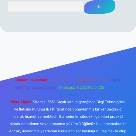
Arama
erabet resmi sitesi
tulipbetgiris.org
Reklam ve İletişim:
E-mail:
backlinkpaneli@gmail.com
Teams:
forumhizmeti@gmail.com
Whatsapp: 0262 606 0 726
Telegram:
@karabul
Yasal Uyarı:
Sitemiz, 5651 Sayılı Kanun gereğince Bilgi Teknolojileri
ve İletişim Kurumu (BTK) tarafından onaylanmış bir Yer Sağlayıcı
olarak hizmet vermektedir. Bu nedenle, sitedeki içerikleri proaktif
olarak denetleme veya araştırma yükümlülüğümüz bulunmamaktadır.
Ancak, üyelerimiz yazdıkları içeriklerin sorumluluğunu taşımakta olup,