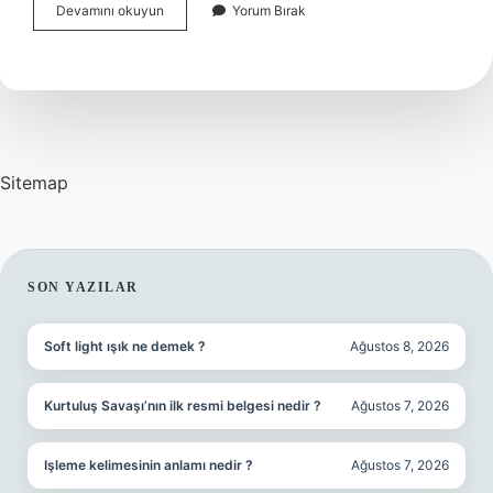
Yavuz
Devamını okuyun
Yorum Bırak
Sultan
Selim
Nereleri
Fethetti
Sitemap
SIDEBAR
SON YAZILAR
Soft light ışık ne demek ?
Ağustos 8, 2026
Kurtuluş Savaşı’nın ilk resmi belgesi nedir ?
Ağustos 7, 2026
Işleme kelimesinin anlamı nedir ?
Ağustos 7, 2026