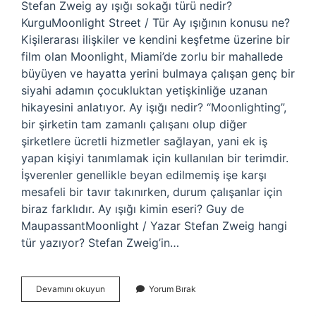
Stefan Zweig ay ışığı sokağı türü nedir?
KurguMoonlight Street / Tür Ay ışığının konusu ne?
Kişilerarası ilişkiler ve kendini keşfetme üzerine bir
film olan Moonlight, Miami’de zorlu bir mahallede
büyüyen ve hayatta yerini bulmaya çalışan genç bir
siyahi adamın çocukluktan yetişkinliğe uzanan
hikayesini anlatıyor. Ay işığı nedir? “Moonlighting”,
bir şirketin tam zamanlı çalışanı olup diğer
şirketlere ücretli hizmetler sağlayan, yani ek iş
yapan kişiyi tanımlamak için kullanılan bir terimdir.
İşverenler genellikle beyan edilmemiş işe karşı
mesafeli bir tavır takınırken, durum çalışanlar için
biraz farklıdır. Ay ışığı kimin eseri? Guy de
MaupassantMoonlight / Yazar Stefan Zweig hangi
tür yazıyor? Stefan Zweig’in…
Ay
Devamını okuyun
Yorum Bırak
Işığı
Türü