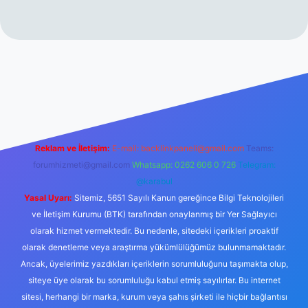
rabet resmi sitesi
tulipbetgiris.org
Reklam ve İletişim:
E-mail:
backlinkpaneli@gmail.com
Teams:
forumhizmeti@gmail.com
Whatsapp: 0262 606 0 726
Telegram:
@karabul
Yasal Uyarı:
Sitemiz, 5651 Sayılı Kanun gereğince Bilgi Teknolojileri
ve İletişim Kurumu (BTK) tarafından onaylanmış bir Yer Sağlayıcı
olarak hizmet vermektedir. Bu nedenle, sitedeki içerikleri proaktif
olarak denetleme veya araştırma yükümlülüğümüz bulunmamaktadır.
Ancak, üyelerimiz yazdıkları içeriklerin sorumluluğunu taşımakta olup,
siteye üye olarak bu sorumluluğu kabul etmiş sayılırlar. Bu internet
sitesi, herhangi bir marka, kurum veya şahıs şirketi ile hiçbir bağlantısı