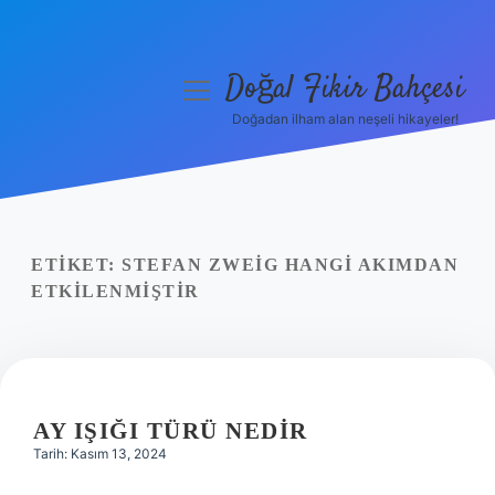
Doğal Fikir Bahçesi
menüyü
aç
Doğadan ilham alan neşeli hikayeler!
Anasayfa
Gizlilik Politikası
Yasal Uyarı
ETIKET:
STEFAN ZWEIG HANGI AKIMDAN
ETKILENMIŞTIR
Hakkımızda
AY IŞIĞI TÜRÜ NEDIR
Tarih: Kasım 13, 2024