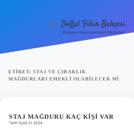
Doğal Fikir Bahçesi
menüyü
aç
Doğadan ilham alan neşeli hikayeler!
Anasayfa
Gizlilik Politikası
Yasal Uyarı
ETIKET:
STAJ VE ÇIRAKLIK
MAĞDURLARI EMEKLI OLABILECEK MI
Hakkımızda
STAJ MAĞDURU KAÇ KIŞI VAR
Tarih: Eylül 21, 2024