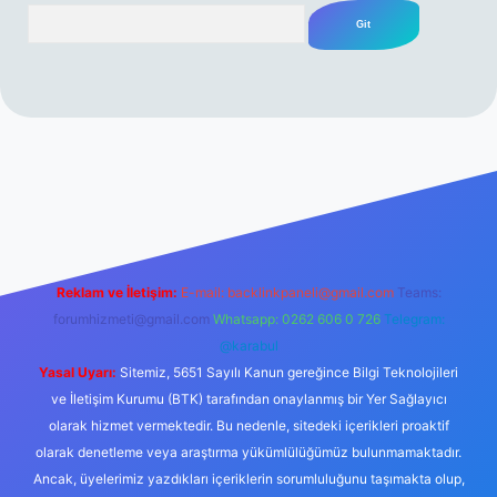
Arama
rabet resmi sitesi
tulipbetgiris.org
Reklam ve İletişim:
E-mail:
backlinkpaneli@gmail.com
Teams:
forumhizmeti@gmail.com
Whatsapp: 0262 606 0 726
Telegram:
@karabul
Yasal Uyarı:
Sitemiz, 5651 Sayılı Kanun gereğince Bilgi Teknolojileri
ve İletişim Kurumu (BTK) tarafından onaylanmış bir Yer Sağlayıcı
olarak hizmet vermektedir. Bu nedenle, sitedeki içerikleri proaktif
olarak denetleme veya araştırma yükümlülüğümüz bulunmamaktadır.
Ancak, üyelerimiz yazdıkları içeriklerin sorumluluğunu taşımakta olup,