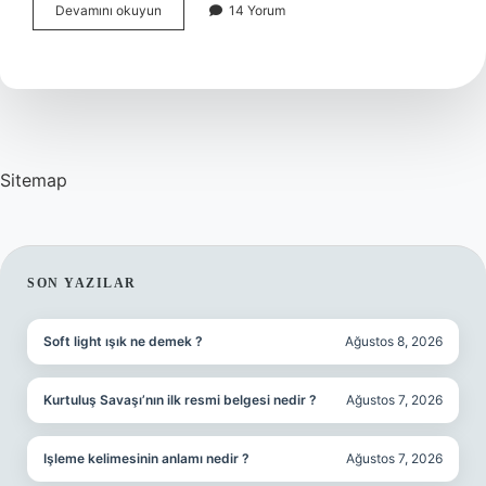
Staj
Devamını okuyun
14 Yorum
Mağduru
Kaç
Kişi
Var
Sitemap
SIDEBAR
SON YAZILAR
Soft light ışık ne demek ?
Ağustos 8, 2026
Kurtuluş Savaşı’nın ilk resmi belgesi nedir ?
Ağustos 7, 2026
Işleme kelimesinin anlamı nedir ?
Ağustos 7, 2026