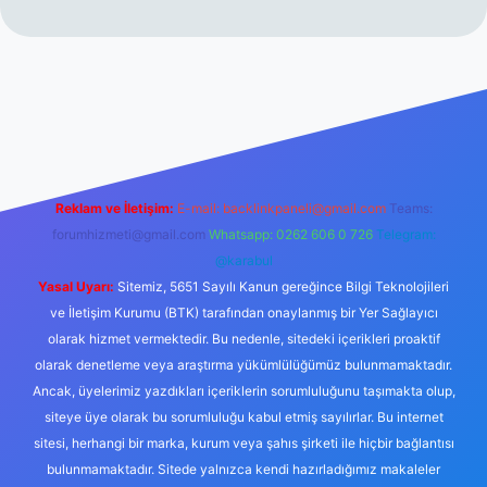
erabet resmi sitesi
tulipbetgiris.org
Reklam ve İletişim:
E-mail:
backlinkpaneli@gmail.com
Teams:
forumhizmeti@gmail.com
Whatsapp: 0262 606 0 726
Telegram:
@karabul
Yasal Uyarı:
Sitemiz, 5651 Sayılı Kanun gereğince Bilgi Teknolojileri
ve İletişim Kurumu (BTK) tarafından onaylanmış bir Yer Sağlayıcı
olarak hizmet vermektedir. Bu nedenle, sitedeki içerikleri proaktif
olarak denetleme veya araştırma yükümlülüğümüz bulunmamaktadır.
Ancak, üyelerimiz yazdıkları içeriklerin sorumluluğunu taşımakta olup,
siteye üye olarak bu sorumluluğu kabul etmiş sayılırlar. Bu internet
sitesi, herhangi bir marka, kurum veya şahıs şirketi ile hiçbir bağlantısı
bulunmamaktadır. Sitede yalnızca kendi hazırladığımız makaleler