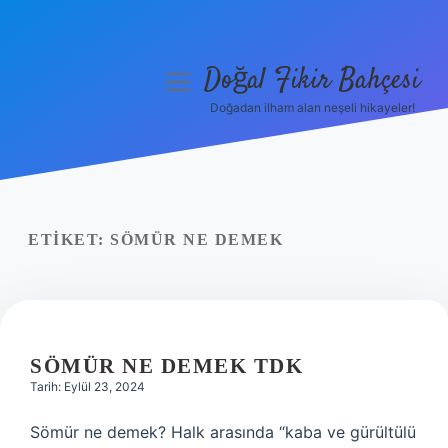
Doğal Fikir Bahçesi
menüyü
aç
Doğadan ilham alan neşeli hikayeler!
Anasayfa
Gizlilik Politikası
Yasal Uyarı
ETIKET:
SÖMÜR NE DEMEK
Hakkımızda
SÖMÜR NE DEMEK TDK
Tarih: Eylül 23, 2024
Sömür ne demek? Halk arasında “kaba ve gürültülü