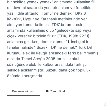
bir şekilde yemek yemek” anlamında kullanılan fiil,
dil devrimi sırasında yeni bir anlam ve fonetikle
yazılı dile aktarıldı. Tomur ne demek TDK? 6.
Köktürk, Uygur ve Karahanlı metinlerinde yer
almayan tomur kelimesi, TDK’da tomurcuk
anlamında kullanılmış olup “gelecekte sap veya
çiçek verecek bitkinin filizi” (TDK, 1998: 2231)
anlamına gelirken, domur domur “1. İnci gibi iri
taneler halinde.” Süzek TDK ne demek? Türk Dil
Kurumu, elek ile kevgir arasındaki farkı belirtmemiş
olsa da Temel Ateş’in 2005 tarihli ilkokul
sözlüğünde elek ile kalbur arasındaki fark şu
şekilde açıklanmıştır: Süzek, daha çok topluluk
önünde konuşmada…
Sömür
Devamını okuyun
Yorum Bırak
Ne
Demek
Tdk